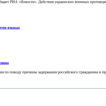
бщает РИА «Новости». Действия украинских военных противореч
семи языках
янина
я по поводу причины задержания российского гражданина в праж