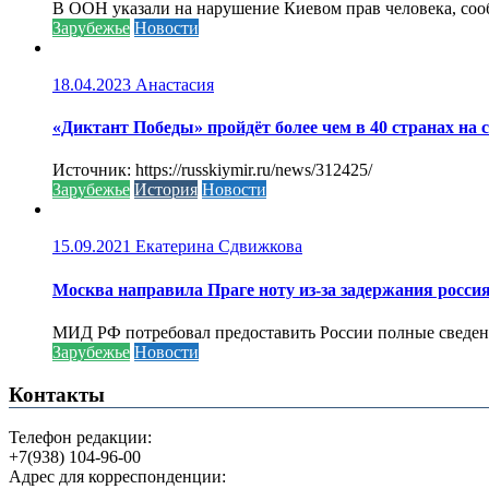
В ООН указали на нарушение Киевом прав человека, соо
Зарубежье
Новости
18.04.2023
Анастасия
«Диктант Победы» пройдёт более чем в 40 странах на 
Источник: https://russkiymir.ru/news/312425/
Зарубежье
История
Новости
15.09.2021
Екатерина Сдвижкова
Москва направила Праге ноту из-за задержания росси
МИД РФ потребовал предоставить России полные сведени
Зарубежье
Новости
Контакты
Телефон редакции:
+7(938) 104-96-00
Адрес для корреспонденции: