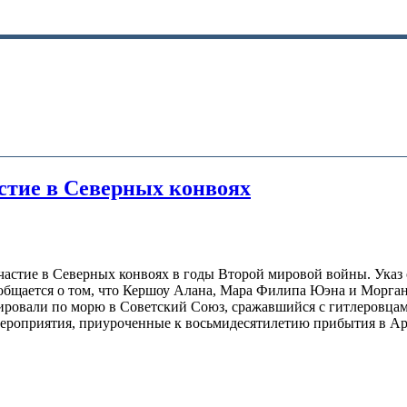
астие в Северных конвоях
частие в Северных конвоях в годы Второй мировой войны. Указ
общается о том, что Кершоу Алана, Мара Филипа Юэна и Морган
тировали по морю в Советский Союз, сражавшийся с гитлеровца
мероприятия, приуроченные к восьмидесятилетию прибытия в А