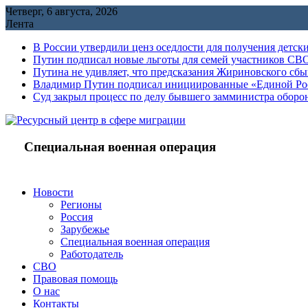
Перейти
Четверг, 6 августа, 2026
к
Лента
содержимому
В России утвердили ценз оседлости для получения детск
Путин подписал новые льготы для семей участников СВО
Путина не удивляет, что предсказания Жириновского сб
Владимир Путин подписал инициированные «Единой Росс
Cуд закрыл процесс по делу бывшего замминистра обор
Специальная военная операция
Новости
Регионы
Россия
Зарубежье
Специальная военная операция
Работодатель
СВО
Правовая помощь
О нас
Контакты