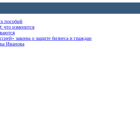
их пособий
: что изменится
ываются
ией» законы о защите бизнеса и граждан
оны Иванова