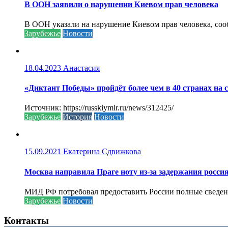
В ООН заявили о нарушении Киевом прав человека
В ООН указали на нарушение Киевом прав человека, соо
Зарубежье
Новости
18.04.2023
Анастасия
«Диктант Победы» пройдёт более чем в 40 странах на 
Источник: https://russkiymir.ru/news/312425/
Зарубежье
История
Новости
15.09.2021
Екатерина Сдвижкова
Москва направила Праге ноту из-за задержания росси
МИД РФ потребовал предоставить России полные сведени
Зарубежье
Новости
Контакты