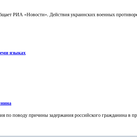
бщает РИА «Новости». Действия украинских военных противореч
семи языках
янина
я по поводу причины задержания российского гражданина в праж