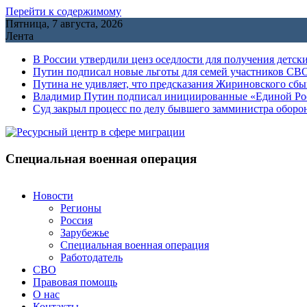
Перейти к содержимому
Пятница, 7 августа, 2026
Лента
В России утвердили ценз оседлости для получения детск
Путин подписал новые льготы для семей участников СВО
Путина не удивляет, что предсказания Жириновского сб
Владимир Путин подписал инициированные «Единой Росс
Cуд закрыл процесс по делу бывшего замминистра обор
Специальная военная операция
Новости
Регионы
Россия
Зарубежье
Специальная военная операция
Работодатель
СВО
Правовая помощь
О нас
Контакты