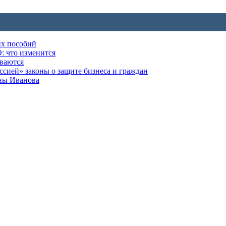
их пособий
: что изменится
ываются
ией» законы о защите бизнеса и граждан
оны Иванова