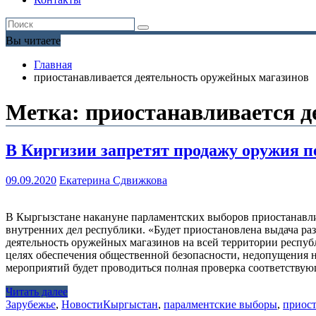
Вы читаете
Главная
приостанавливается деятельность оружейных магазинов
Метка:
приостанавливается д
В Киргизии запретят продажу оружия 
09.09.2020
Екатерина Сдвижкова
В Кыргызстане накануне парламентских выборов приостанавли
внутренних дел республики. «Будет приостановлена выдача ра
деятельность оружейных магазинов на всей территории республ
целях обеспечения общественной безопасности, недопущения 
мероприятий будет проводиться полная проверка соответству
Читать далее
Зарубежье
,
Новости
Кыргыстан
,
паралментские выборы
,
приост