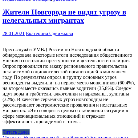
Жители Новгорода не видят угрозу в
нелегальных мигрантах
28.01.2021
Екатерина Сдвижкова
Пресс-служба УМВД России по Новгородской области
обнародовала некоторые итоги исследования общественного
мнения о состоянии преступности и деятельности полиции.
Опрос проводился по заказу регионального правительства
независимой социологической организацией в минувшем
году. По результатам опроса в группу основных угроз
респонденты выделили: на первое место мошенников (60,4%),
на втором месте оказались пьяные водители (35,8%). Следом
идут воры и грабители, алкоголики и наркоманы, хулиганы
(32%). В качестве серьезных угроз новгородцы не
рассматривают экстремистские проявления и нелегальных
мигрантов. «Это говорит в целом о стабильной ситуации в
сфере межнациональных отношений и отражает
эффективность проводимой в этом…
Читать далее
Мигрант
,
Новгородская область
Великий Новгород
,
законы
,