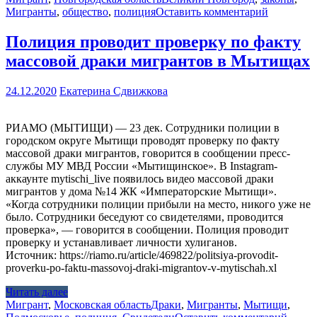
Мигранты
,
общество
,
полиция
Оставить комментарий
Полиция проводит проверку по факту
массовой драки мигрантов в Мытищах
24.12.2020
Екатерина Сдвижкова
РИАМО (МЫТИЩИ) — 23 дек. Сотрудники полиции в
городском округе Мытищи проводят проверку по факту
массовой драки мигрантов, говорится в сообщении пресс-
службы МУ МВД России «Мытищинское». В Instagram-
аккаунте mytischi_live появилось видео массовой драки
мигрантов у дома №14 ЖК «Императорские Мытищи».
«Когда сотрудники полиции прибыли на место, никого уже не
было. Сотрудники беседуют со свидетелями, проводится
проверка», — говорится в сообщении. Полиция проводит
проверку и устанавливает личности хулиганов.
Источник: https://riamo.ru/article/469822/politsiya-provodit-
proverku-po-faktu-massovoj-draki-migrantov-v-mytischah.xl
Читать далее
Мигрант
,
Московская область
Драки
,
Мигранты
,
Мытищи
,