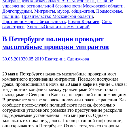
Мигрант
,
Московская область
АО «Мособлгаз»
,
Главное
управление региональной безопасности Московской области
,
Долгопрудный
,
Мигранты
,
мусор
,
общежития
,
Подмосковье
,
полиция
,
Правительство Московской области
,
Противопожарная безопасность
,
Роман Каратаев
,
Снос
самостроев
,
Хостелы
Оставить комментарий
В Петербурге полиция проводит
масштабные проверки мигрантов
30.05.2019
30.05.2019
Екатерина Сдвижкова
29 мая в Петербурге начались масштабные проверки мест
компактного проживания мигрантов. Поводом послужила
драка, произошедшая в ночь на 20 мая в кафе на улице Салова:
тогда возник конфликт между уроженцами Узбекистана и
выходцами с Северного Кавказа, переросший в поножовщину.
В результате четыре человека получили ножевые ранения. Как
сообщает пресс-служба полицейского главка, формально
сотрудники уголовного розыска это преступление раскрыли,
подозреваемые установлены – это мигранты. Однако
задержать их пока не удалось. По оперативной информации,
они скрываются в Петербурге. Отмечается, что со стороны