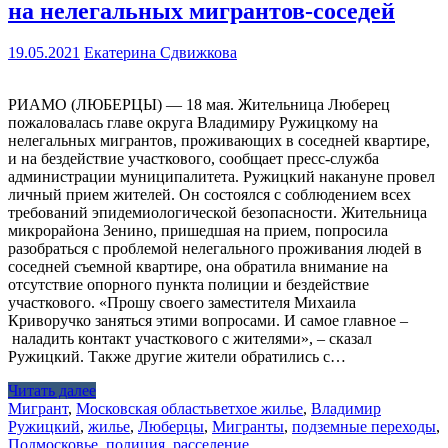
на нелегальных мигрантов‑соседей
19.05.2021
Екатерина Сдвижкова
РИАМО (ЛЮБЕРЦЫ) — 18 мая. Жительница Люберец
пожаловалась главе округа Владимиру Ружицкому на
нелегальных мигрантов, проживающих в соседней квартире,
и на бездействие участкового, сообщает пресс-служба
администрации муниципалитета. Ружицкий накануне провел
личный прием жителей. Он состоялся с соблюдением всех
требований эпидемиологической безопасности. Жительница
микрорайона Зенино, пришедшая на прием, попросила
разобраться с проблемой нелегального проживания людей в
соседней съемной квартире, она обратила внимание на
отсутствие опорного пункта полиции и бездействие
участкового. «Прошу своего заместителя Михаила
Криворучко заняться этими вопросами. И самое главное –
наладить контакт участкового с жителями», – сказал
Ружицкий. Также другие жители обратились с…
Читать далее
Мигрант
,
Московская область
ветхое жилье
,
Владимир
Ружицкий
,
жилье
,
Люберцы
,
Мигранты
,
подземные переходы
,
Подмосковье
,
полиция
,
расселение