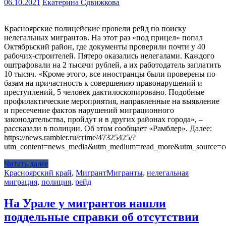
06.10.2021
Екатерина Сдвижкова
Красноярские полицейские провели рейд по поиску
нелегальных мигрантов. На этот раз «под прицел» попал
Октябрьский район, где документы проверили почти у 40
рабочих-строителей. Пятеро оказались нелегалами. Каждого
оштрафовали на 2 тысячи рублей, а их работодатель заплатить
10 тысяч. «Кроме этого, все иностранцы были проверены по
базам на причастность к совершению правонарушений и
преступлений, 5 человек дактилоскопировано. Подобные
профилактические мероприятия, направленные на выявление
и пресечение фактов нарушений миграционного
законодательства, пройдут и в других районах города», –
рассказали в полиции. Об этом сообщает «Рамблер». Далее:
https://news.rambler.ru/crime/47325425/?
utm_content=news_media&utm_medium=read_more&utm_source=co
Читать далее
Красноярский край
,
Мигрант
Мигранты
,
нелегальная
миграция
,
полиция
,
рейд
На Урале у мигрантов нашли
поддельные справки об отсутствии