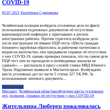
COVID-19
05.07.2021
Екатерина Сдвижкова
Челябинская полиция возбудила уголовные дела по факту
использования подложных документов об отсутствии
коронавирусной инфекции у приехавших в регион
иностранных рабочих. Против турагента возбудили дело
после инструкции об обмане ПЦР-теста «Шесть граждан
ближнего зарубежья обратились за рабочими патентами и
видом на жительство, они предъявили справки об отсутствии
у них COVID-19, однако проверка показала, что на самом деле
ПЦР-тест они не проходили и необходимые анализы не
сдавали», — рассказали в пресс-службе главка МВД Южного
Урала. Нарушение выявили в Магнитогорске. Возбуждено
шесть уголовных дел по части 5 статьи 327 УК РФ. За
использование липового документа…
Читать далее
Мигрант
,
Челябинская область
возбуждено шесть уголовных
дел
,
полиция
,
справки об отсутствии у них COVID-19
Жительница Люберец пожаловалась