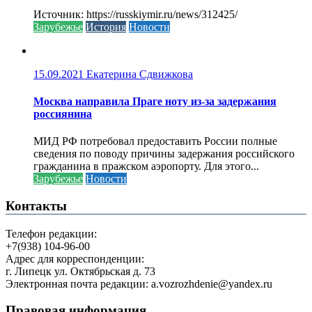
Источник: https://russkiymir.ru/news/312425/
Зарубежье
История
Новости
15.09.2021
Екатерина Сдвижкова
Москва направила Праге ноту из-за задержания
россиянина
МИД РФ потребовал предоставить России полные
сведения по поводу причины задержания российского
гражданина в пражском аэропорту. Для этого...
Зарубежье
Новости
Контакты
Телефон редакции:
+7(938) 104-96-00
Адрес для корреспонденции:
г. Липецк ул. Октябрьская д. 73
Электронная почта редакции: a.vozrozhdenie@yandex.ru
Правовая информация