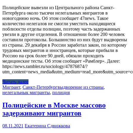
Полицейские вывезли из Центрального района Санкт-
Петербурга около тысячи нелегальных мигрантов в
новогоднюю ночь. Об этом сообщает 47news. Такое
количество нелегалов не смогли уместить находящиеся
поблизости отделы полиции, поэтому часть задержанных
увезли в другие отделения. В отношении более 200 человек
составили протоколы. Большинство из них будут выдворены
из страны. 29 декабря в России заработал закон, по которому
трудовых мигрантов и иностранцев, которые прибыли в
Россию на срок более 90 дней, обязали проходить
медицинские тесты. Об этом сообщает «Рамблер». Далее:
https://news.rambler.ru/sociology/47876874/?
utm_content=news_media&utm_medium=read_more&utm_source=co
Читать далее
Мигрант
,
Санкт-Петербург
выдворение из страны
,
нелегальнык мигранты
,
полиция
Полицейские в Москве массово
задерживают мигрантов
08.11.2021
Екатерина Сдвижкова