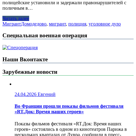
полицейские установили и задержали правонарушителей с
поличным в…
Читать далее
Мигрант
Домодедово
,
мигрант
,
полиция
,
уголовное дуло
Специальная военная операция
Наши Вконтакте
Зарубежные новости
24.04.2026
Евгений
Во Франции прошли показы фильмов фестиваля
«RT.Док: Время наших героев»
Показы фильмов фестиваля «RT.Док: Время наших
героев» состоялись в одном из кинотеатров Парижа в
нескольких кварталах от Лувра, сообщили в пресс-