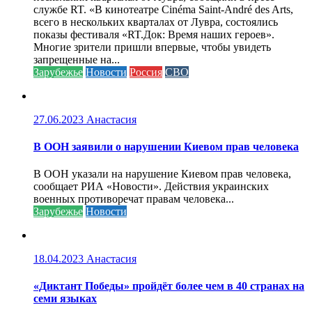
службе RT. «В кинотеатре Cinéma Saint-André des Arts,
всего в нескольких кварталах от Лувра, состоялись
показы фестиваля «RT.Док: Время наших героев».
Многие зрители пришли впервые, чтобы увидеть
запрещенные на...
Зарубежье
Новости
Россия
СВО
27.06.2023
Анастасия
В ООН заявили о нарушении Киевом прав человека
В ООН указали на нарушение Киевом прав человека,
сообщает РИА «Новости». Действия украинских
военных противоречат правам человека...
Зарубежье
Новости
18.04.2023
Анастасия
«Диктант Победы» пройдёт более чем в 40 странах на
семи языках