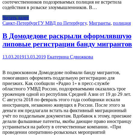
соотечественников подозреваемых полиция не встретила
содействия в розыске злоумышленников. В…
Читать далее
Санкт-Петербург
ГУ МВД по Петербургу
,
Мигранты
,
полиция
В Домодедове раскрыли оформлявшую
липовые регистрации банду мигрантов
13.03.2019
13.03.2019
Екатерина Сдвижкова
В подмосковном Домодедове поймали банду мигрантов,
помогавших оформлять поддельную регистрацию для
приезжих. Как сообщили «Радио 1» в пресс-службе
областного УМВД России, подозреваемыми оказались трое
уроженцев одной из республик Средней Азии от 19 до 29 лет.
С августа 2018 по февраль этого года сообщники искали
иностранцев, незаконно живущих в России. После этого за
деньги им предлагали встать на фиктивный миграционный
учёт по поддельным документам. Вдобавок к этому, приезжие
делали фальшивые патенты, якобы дающие право иностранцу
устраиваться на работу в отечественные компании. «При
проведении оперативно-розыскных мероприятий