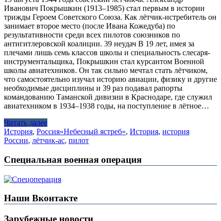
Иванович Покрышкин (1913–1985) стал первым в истории
трижды Героем Советского Союза. Как лётчик-истребитель он
занимает второе место (после Ивана Кожедуба) по
результативности среди всех пилотов союзников по
антигитлеровской коалиции. 39 неудач В 19 лет, имея за
плечами лишь семь классов школы и специальность слесаря-
инструментальщика, Покрышкин стал курсантом Военной
школы авиатехников. Он так сильно мечтал стать лётчиком,
что самостоятельно изучал историю авиации, физику и другие
необходимые дисциплины и 39 раз подавал рапорты
командованию Таманской дивизии в Краснодаре, где служил
авиатехником в 1934–1938 годы, на поступление в лётное…
Читать далее
История
,
Россия
«Небесный ястреб»
,
История
,
история
России
,
лётчик-ас
,
пилот
Специальная военная операция
Наши Вконтакте
Зарубежные новости