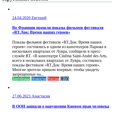
24.04.2026
Евгений
Во Франции прошли показы фильмов фестиваля
«RT.Док: Время наших героев»
Показы фильмов фестиваля «RT.Док: Время наших
героев» состоялись в одном из кинотеатров Парижа в
нескольких кварталах от Лувра, сообщили в пресс-
службе RT. «В кинотеатре Cinéma Saint-André des Arts,
всего в нескольких кварталах от Лувра, состоялись
показы фестиваля «RT.Док: Время наших героев».
Многие зрители пришли впервые, чтобы увидеть
запрещенные на...
Зарубежье
Новости
Россия
СВО
27.06.2023
Анастасия
В ООН заявили о нарушении Киевом прав человека