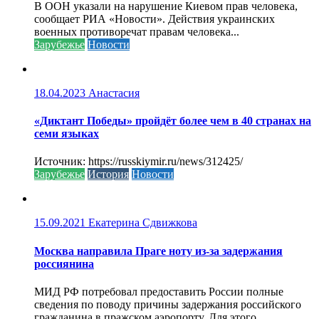
В ООН указали на нарушение Киевом прав человека,
сообщает РИА «Новости». Действия украинских
военных противоречат правам человека...
Зарубежье
Новости
18.04.2023
Анастасия
«Диктант Победы» пройдёт более чем в 40 странах на
семи языках
Источник: https://russkiymir.ru/news/312425/
Зарубежье
История
Новости
15.09.2021
Екатерина Сдвижкова
Москва направила Праге ноту из-за задержания
россиянина
МИД РФ потребовал предоставить России полные
сведения по поводу причины задержания российского
гражданина в пражском аэропорту. Для этого...