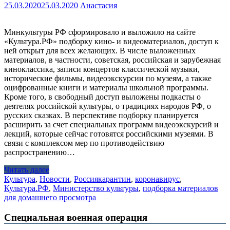
25.03.2020
25.03.2020
Анастасия
Минкультуры РФ сформировало и выложило на сайте
«Культура.РФ» подборку кино- и видеоматериалов, доступ к
ней открыт для всех желающих. В числе выложенных
материалов, в частности, советская, российская и зарубежная
киноклассика, записи концертов классической музыки,
исторические фильмы, видеоэкскурсии по музеям, а также
оцифрованные книги и материалы школьной программы.
Кроме того, в свободный доступ выложены подкасты о
деятелях российской культуры, о традициях народов РФ, о
русских сказках. В перспективе подборку планируется
расширить за счет специальных программ видеоэкскурсий и
лекций, которые сейчас готовятся российскими музеями. В
связи с комплексом мер по противодействию
распространению…
Читать далее
Культура
,
Новости
,
Россия
карантин
,
коронавирус
,
Культура.РФ
,
Министерство культуры
,
подборка материалов
для домашнего просмотра
Специальная военная операция