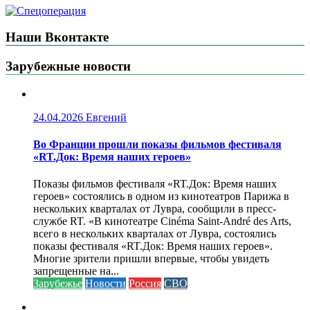
Наши Вконтакте
Зарубежные новости
24.04.2026
Евгений
Во Франции прошли показы фильмов фестиваля
«RT.Док: Время наших героев»
Показы фильмов фестиваля «RT.Док: Время наших
героев» состоялись в одном из кинотеатров Парижа в
нескольких кварталах от Лувра, сообщили в пресс-
службе RT. «В кинотеатре Cinéma Saint-André des Arts,
всего в нескольких кварталах от Лувра, состоялись
показы фестиваля «RT.Док: Время наших героев».
Многие зрители пришли впервые, чтобы увидеть
запрещенные на...
Зарубежье
Новости
Россия
СВО