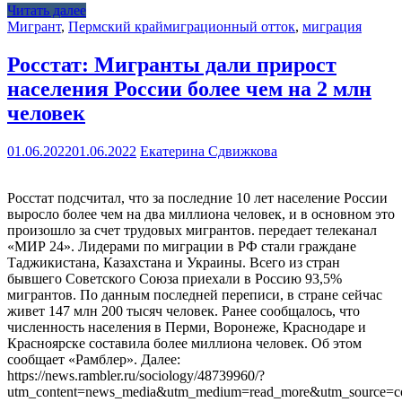
Читать далее
Мигрант
,
Пермский край
миграционный отток
,
миграция
Росстат: Мигранты дали прирост
населения России более чем на 2 млн
человек
01.06.2022
01.06.2022
Екатерина Сдвижкова
Росстат подсчитал, что за последние 10 лет население России
выросло более чем на два миллиона человек, и в основном это
произошло за счет трудовых мигрантов. передает телеканал
«МИР 24». Лидерами по миграции в РФ стали граждане
Таджикистана, Казахстана и Украины. Всего из стран
бывшего Советского Союза приехали в Россию 93,5%
мигрантов. По данным последней переписи, в стране сейчас
живет 147 млн 200 тысяч человек. Ранее сообщалось, что
численность населения в Перми, Воронеже, Краснодаре и
Красноярске составила более миллиона человек. Об этом
сообщает «Рамблер». Далее:
https://news.rambler.ru/sociology/48739960/?
utm_content=news_media&utm_medium=read_more&utm_source=co