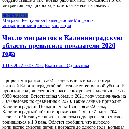
создано свыше 3 тыс. новых рабочих мест. Основной поток
мигрантов, едущих на заработки, отмечался в такие…
Читать далее
Мигрант
,
Республика Башкортостан
Мигранты
,
миграционный прирост
,
миграция
Число мигрантов в Калининградскую
область превысило показатели 2020
года
10.03.2022
10.03.2022
Екатерина Сдвижкова
Прирост мигрантов в 2021 году компенсировал потери
жителей Калининградской области от естественной убыли. В
прошлом году численность населения региона увеличилась на
9080 человек. Естественная убыль в 2021 году увеличилась на
3070 человек по сравнению с 2020. Такие данные приводит
Калининградстат. По данным на 1 января 2022 года, в
Калининградской области проживали 1 млн 27 тысяч 704
человека. Число умерших в прошлом году превысило число
родившихся в 1,8 раза. Облстат сообщил, что выросло
количество смертей детей в возрасте до одного года. Большая