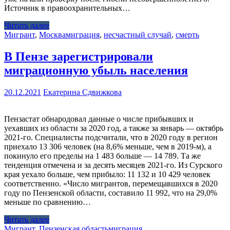
Источник в правоохранительных…
Читать далее
Мигрант
,
Москва
миграция
,
несчастный случай
,
смерть
В Пензе зарегистрировали
миграционную убыль населения
20.12.2021
Екатерина Сдвижкова
Пензастат обнародовал данные о числе прибывших и
уехавших из области за 2020 год, а также за январь — октябрь
2021-го. Специалисты подсчитали, что в 2020 году в регион
приехало 13 306 человек (на 8,6% меньше, чем в 2019-м), а
покинуло его пределы на 1 483 больше — 14 789. Та же
тенденция отмечена и за десять месяцев 2021-го. Из Сурского
края уехало больше, чем прибыло: 11 132 и 10 429 человек
соответственно. «Число мигрантов, перемещавшихся в 2020
году по Пензенской области, составило 11 992, что на 29,0%
меньше по сравнению…
Читать далее
Мигрант
,
Пензенская область
миграция