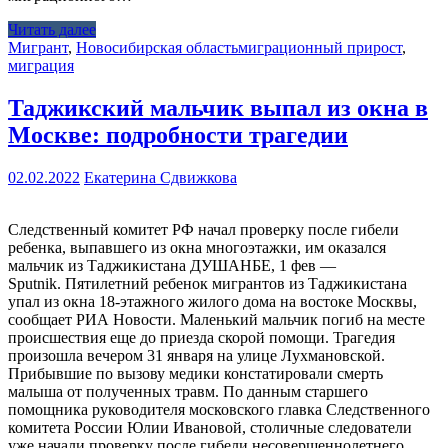
Читать далее
Мигрант
,
Новосибирская область
миграционный прирост
,
миграция
Таджикский мальчик выпал из окна в
Москве: подробности трагедии
02.02.2022
Екатерина Сдвижкова
Следственный комитет РФ начал проверку после гибели
ребенка, выпавшего из окна многоэтажки, им оказался
мальчик из Таджикистана ДУШАНБЕ, 1 фев —
Sputnik. Пятилетний ребенок мигрантов из Таджикистана
упал из окна 18-этажного жилого дома на востоке Москвы,
сообщает РИА Новости. Маленький мальчик погиб на месте
происшествия еще до приезда скорой помощи. Трагедия
произошла вечером 31 января на улице Лухмановской.
Прибывшие по вызову медики констатировали смерть
малыша от полученных травм. По данным старшего
помощника руководителя московского главка Следственного
комитета России Юлии Ивановой, столичные следователи
уже начали проверку после гибели несовершеннолетнего.