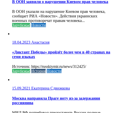
В ООН заявили о нарушении Киевом прав человека
В ООН указали на нарушение Киевом прав человека,
сообщает РИА «Новости». Действия украинских
военных противоречат правам человека...
Зарубежье
Новости
18.04.2023
Анастасия
«Диктант Победы» пройдёт более чем в 40 странах на
семи языках
Источник: https://russkiymir.ru/news/312425/
Зарубежье
История
Новости
15.09.2021
Екатерина Сдвижкова
Москва направила Праге ноту из-за задержания
россиянина
МИД РФ потребовал предоставить России полные