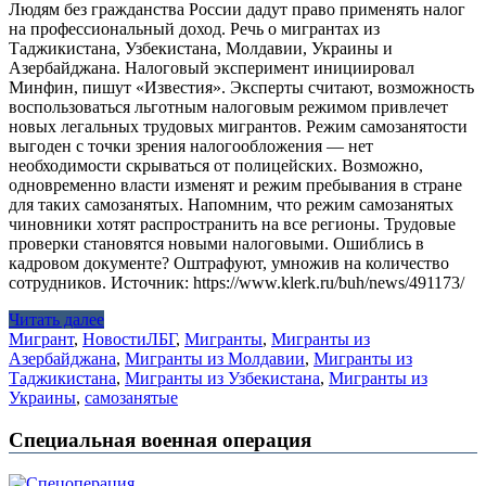
Людям без гражданства России дадут право применять налог
на профессиональный доход. Речь о мигрантах из
Таджикистана, Узбекистана, Молдавии, Украины и
Азербайджана. Налоговый эксперимент инициировал
Минфин, пишут «Известия». Эксперты считают, возможность
воспользоваться льготным налоговым режимом привлечет
новых легальных трудовых мигрантов. Режим самозанятости
выгоден с точки зрения налогообложения — нет
необходимости скрываться от полицейских. Возможно,
одновременно власти изменят и режим пребывания в стране
для таких самозанятых. Напомним, что режим самозанятых
чиновники хотят распространить на все регионы. Трудовые
проверки становятся новыми налоговыми. Ошиблись в
кадровом документе? Оштрафуют, умножив на количество
сотрудников. Источник: https://www.klerk.ru/buh/news/491173/
Читать далее
Мигрант
,
Новости
ЛБГ
,
Мигранты
,
Мигранты из
Азербайджана
,
Мигранты из Молдавии
,
Мигранты из
Таджикистана
,
Мигранты из Узбекистана
,
Мигранты из
Украины
,
самозанятые
Специальная военная операция