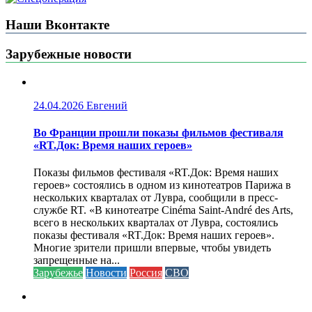
Наши Вконтакте
Зарубежные новости
24.04.2026
Евгений
Во Франции прошли показы фильмов фестиваля
«RT.Док: Время наших героев»
Показы фильмов фестиваля «RT.Док: Время наших
героев» состоялись в одном из кинотеатров Парижа в
нескольких кварталах от Лувра, сообщили в пресс-
службе RT. «В кинотеатре Cinéma Saint-André des Arts,
всего в нескольких кварталах от Лувра, состоялись
показы фестиваля «RT.Док: Время наших героев».
Многие зрители пришли впервые, чтобы увидеть
запрещенные на...
Зарубежье
Новости
Россия
СВО