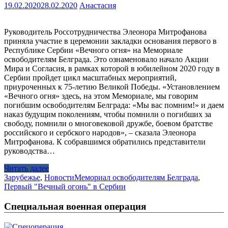
19.02.2020
28.02.2020
Анастасия
Руководитель Россотрудничества Элеонора Митрофанова
приняла участие в церемонии закладки основания первого в
Республике Сербии «Вечного огня» на Мемориале
освободителям Белграда. Это ознаменовало начало Акции
Мира и Согласия, в рамках которой в юбилейном 2020 году в
Сербии пройдет цикл масштабных мероприятий,
приуроченных к 75-летию Великой Победы. «Установлением
«Вечного огня» здесь, на этом Мемориале, мы говорим
погибшим освободителям Белграда: «Мы вас помним!» и даем
наказ будущим поколениям, чтобы помнили о погибших за
свободу, помнили о многовековой дружбе, боевом братстве
российского и сербского народов», – сказала Элеонора
Митрофанова. К собравшимся обратились представители
руководства…
Читать далее
Зарубежье
,
Новости
Мемориал освободителям Белграда
,
Первый "Вечный огонь" в Сербии
Специальная военная операция