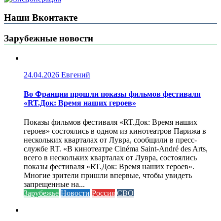
Наши Вконтакте
Зарубежные новости
24.04.2026
Евгений
Во Франции прошли показы фильмов фестиваля
«RT.Док: Время наших героев»
Показы фильмов фестиваля «RT.Док: Время наших
героев» состоялись в одном из кинотеатров Парижа в
нескольких кварталах от Лувра, сообщили в пресс-
службе RT. «В кинотеатре Cinéma Saint-André des Arts,
всего в нескольких кварталах от Лувра, состоялись
показы фестиваля «RT.Док: Время наших героев».
Многие зрители пришли впервые, чтобы увидеть
запрещенные на...
Зарубежье
Новости
Россия
СВО