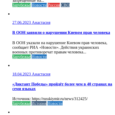
запрещенные на...
Зарубежье
Новости
Россия
СВО
27.06.2023
Анастасия
В ООН заявили о нарушении Киевом прав человека
В ООН указали на нарушение Киевом прав человека,
сообщает РИА «Новости». Действия украинских
военных противоречат правам человека...
Зарубежье
Новости
18.04.2023
Анастасия
«Диктант Победы» пройдёт более чем в 40 странах на
семи языках
Источник: https://russkiymir.ru/news/312425/
Зарубежье
История
Новости