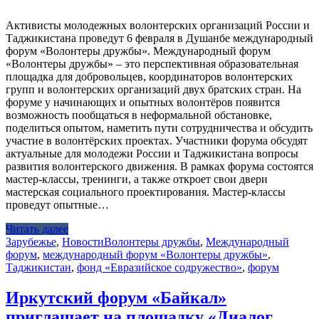
Активисты молодежных волонтерских организаций России и
Таджикистана проведут 6 февраля в Душанбе международный
форум «Волонтеры дружбы». Международный форум
«Волонтеры дружбы» – это перспективная образовательная
площадка для добровольцев, координаторов волонтерских
групп и волонтерских организаций двух братских стран. На
форуме у начинающих и опытных волонтёров появится
возможность пообщаться в неформальной обстановке,
поделиться опытом, наметить пути сотрудничества и обсудить
участие в волонтёрских проектах. Участники форума обсудят
актуальные для молодежи России и Таджикистана вопросы
развития волонтерского движения. В рамках форума состоятся
мастер-классы, тренинги, а также откроет свои двери
мастерская социального проектирования. Мастер-классы
проведут опытные…
Читать далее
Зарубежье
,
Новости
Волонтеры дружбы
,
Международный
форум
,
международный форум «Волонтеры дружбы»
,
Таджикистан
,
фонд «Евразийское содружество»
,
форум
Иркутский форум «Байкал»
приглашает на площадку «Диалог