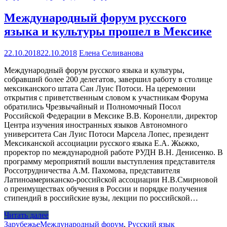
Международный форум русского
языка и культуры прошел в Мексике
22.10.2018
22.10.2018
Елена Селиванова
Международный форум русского языка и культуры,
собравший более 200 делегатов, завершил работу в столице
мексиканского штата Сан Луис Потоси. На церемонии
открытия с приветственным словом к участникам Форума
обратились Чрезвычайный и Полномочный Посол
Российской Федерации в Мексике В.В. Коронелли, директор
Центра изучения иностранных языков Автономного
университета Сан Луис Потоси Марсела Лопес, президент
Мексиканской ассоциации русского языка Е.А. Жыжко,
проректор по международной работе РУДН В.Н. Денисенко. В
программу мероприятий вошли выступления представителя
Россотрудничества А.М. Пахомова, представителя
Латиноамериканско-российской ассоциации Н.В.Смирновой
о преимуществах обучения в России и порядке получения
стипендий в российские вузы, лекции по российской…
Читать далее
Зарубежье
Международный форум
,
Русский язык