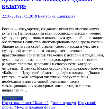
культур»
22.05.2019
23.05.2019
Екатерина Сдвижкова
Россия — государство, создавшее великую многовековую
культуру. На протяжении всей российской истории именно
культура передает новым поколениям духовный опыт нации и
обеспечивает единство многонационального народа России.
Знание культуры своей страны, своего народа и участие в
культурной деятельности закладывает в человеке
нравственные ориентиры: уважение к истории и традициям,
духовным основам наших народов; кроме того, позволяет
раскрыть таланты, дарования и способности каждого
человека. В рамках Международного молодёжного форума
«Байкал» в Иркутской области пройдёт площадка «Диалог
культур», в ходе которой участники получат знания,
необходимые для успешной реализации своих
межнациональных культурных инициатив, эксперты
направления…
Читать далее
Иркутская область
"Байкал"
,
Диалог культур
,
Иркутский
форум
,
Международный форум