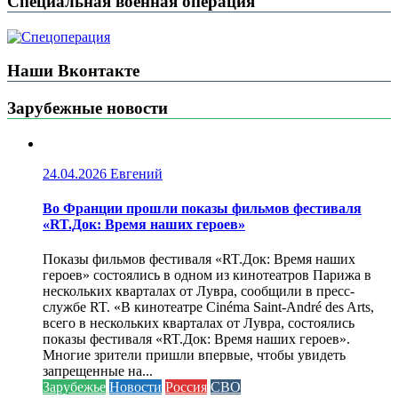
Специальная военная операция
Наши Вконтакте
Зарубежные новости
24.04.2026
Евгений
Во Франции прошли показы фильмов фестиваля
«RT.Док: Время наших героев»
Показы фильмов фестиваля «RT.Док: Время наших
героев» состоялись в одном из кинотеатров Парижа в
нескольких кварталах от Лувра, сообщили в пресс-
службе RT. «В кинотеатре Cinéma Saint-André des Arts,
всего в нескольких кварталах от Лувра, состоялись
показы фестиваля «RT.Док: Время наших героев».
Многие зрители пришли впервые, чтобы увидеть
запрещенные на...
Зарубежье
Новости
Россия
СВО