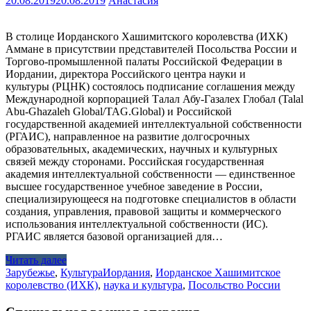
20.08.2019
20.08.2019
Анастасия
В столице Иорданского Хашимитского королевства (ИХК)
Аммане в присутствии представителей Посольства России и
Торгово-промышленной палаты Российской Федерации в
Иордании, директора Российского центра науки и
культуры (РЦНК) состоялось подписание соглашения между
Международной корпорацией Талал Абу-Газалех Глобал (Talal
Abu-Ghazaleh Global/TAG.Global) и Российской
государственной академией интеллектуальной собственности
(РГАИС), направленное на развитие долгосрочных
образовательных, академических, научных и культурных
связей между сторонами. Российская государственная
академия интеллектуальной собственности — единственное
высшее государственное учебное заведение в России,
специализирующееся на подготовке специалистов в области
создания, управления, правовой защиты и коммерческого
использования интеллектуальной собственности (ИС).
РГАИС является базовой организацией для…
Читать далее
Зарубежье
,
Культура
Иордания
,
Иорданское Хашимитское
королевство (ИХК)
,
наука и культура
,
Посольство России