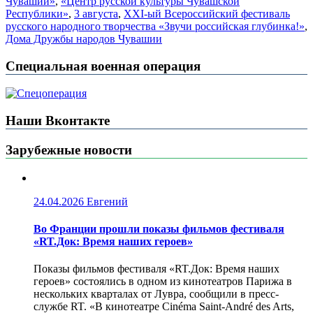
Чувашии»
,
«Центр русской культуры Чувашской
Республики»
,
3 августа
,
XXI-ый Всероссийский фестиваль
русского народного творчества «Звучи российская глубинка!»
,
Дома Дружбы народов Чувашии
Специальная военная операция
Наши Вконтакте
Зарубежные новости
24.04.2026
Евгений
Во Франции прошли показы фильмов фестиваля
«RT.Док: Время наших героев»
Показы фильмов фестиваля «RT.Док: Время наших
героев» состоялись в одном из кинотеатров Парижа в
нескольких кварталах от Лувра, сообщили в пресс-
службе RT. «В кинотеатре Cinéma Saint-André des Arts,