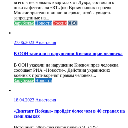
всего в нескольких кварталах от Лувра, состоялись
показы фестиваля «RT.Док: Время наших героев».
Многие зрители пришли впервые, чтобы увидеть
запрещенные на...
Зарубежье
Новости
Россия
СВО
27.06.2023
Анастасия
В ООН заявили о нарушении Киевом прав человека
В ООН указали на нарушение Киевом прав человека,
сообщает РИА «Новости». Действия украинских
военных противоречат правам человека...
Зарубежье
Новости
18.04.2023
Анастасия
«Диктант Победы» пройдёт более чем в 40 странах на
семи языках
Источник: https://russkiymir.ru/news/312425/