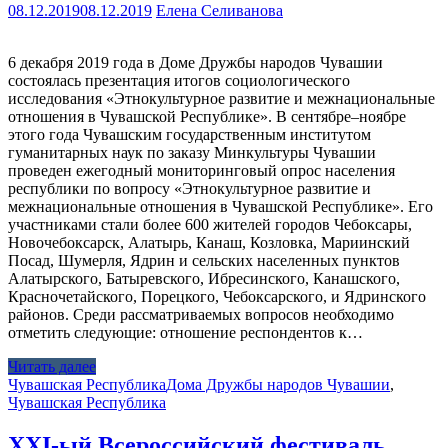
08.12.2019
08.12.2019
Елена Селиванова
6 декабря 2019 года в Доме Дружбы народов Чувашии
состоялась презентация итогов социологического
исследования «Этнокультурное развитие и межнациональные
отношения в Чувашской Республике». В сентябре–ноябре
этого года Чувашским государственным институтом
гуманитарных наук по заказу Минкультуры Чувашии
проведен ежегодный мониторинговый опрос населения
республики по вопросу «Этнокультурное развитие и
межнациональные отношения в Чувашской Республике». Его
участниками стали более 600 жителей городов Чебоксары,
Новочебоксарск, Алатырь, Канаш, Козловка, Мариинский
Посад, Шумерля, Ядрин и сельских населенных пунктов
Алатырского, Батыревского, Ибресинского, Канашского,
Красночетайского, Порецкого, Чебоксарского, и Ядринского
районов. Среди рассматриваемых вопросов необходимо
отметить следующие: отношение респондентов к…
Читать далее
Чувашская Республика
Дома Дружбы народов Чувашии
,
Чувашская Республика
XXI-ый Всероссийский фестиваль