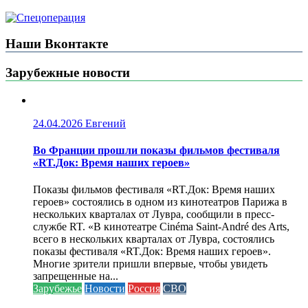
Наши Вконтакте
Зарубежные новости
24.04.2026
Евгений
Во Франции прошли показы фильмов фестиваля
«RT.Док: Время наших героев»
Показы фильмов фестиваля «RT.Док: Время наших
героев» состоялись в одном из кинотеатров Парижа в
нескольких кварталах от Лувра, сообщили в пресс-
службе RT. «В кинотеатре Cinéma Saint-André des Arts,
всего в нескольких кварталах от Лувра, состоялись
показы фестиваля «RT.Док: Время наших героев».
Многие зрители пришли впервые, чтобы увидеть
запрещенные на...
Зарубежье
Новости
Россия
СВО