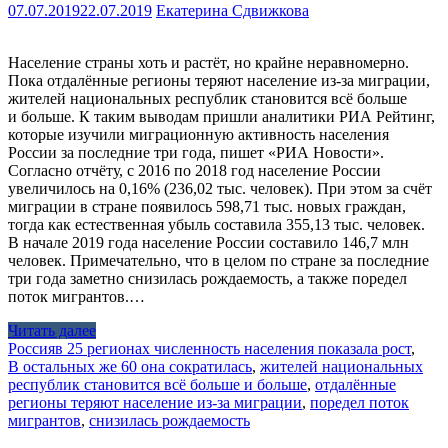
07.07.2019
22.07.2019
Екатерина Сдвижкова
Население страны хоть и растёт, но крайне неравномерно.
Пока отдалённые регионы теряют население из-за миграции,
жителей национальных республик становится всё больше
и больше. К таким выводам пришли аналитики РИА Рейтинг,
которые изучили миграционную активность населения
России за последние три года, пишет «РИА Новости».
Согласно отчёту, с 2016 по 2018 год население России
увеличилось на 0,16% (236,02 тыс. человек). При этом за счёт
миграции в стране появилось 598,71 тыс. новых граждан,
тогда как естественная убыль составила 355,13 тыс. человек.
В начале 2019 года население России составило 146,7 млн
человек. Примечательно, что в целом по стране за последние
три года заметно снизилась рождаемость, а также поредел
поток мигрантов.…
Читать далее
Россия
в 25 регионах численность населения показала рост
,
В остальных же 60 она сократилась
,
жителей национальных
республик становится всё больше и больше
,
отдалённые
регионы теряют население из-за миграции
,
поредел поток
мигрантов
,
снизилась рождаемость