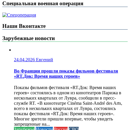
Специальная военная операция
Наши Вконтакте
Зарубежные новости
24.04.2026
Евгений
Во Франции прошли показы фильмов фестиваля
«RT.Док: Время наших героев»
Показы фильмов фестиваля «RT.Док: Время наших
героев» состоялись в одном из кинотеатров Парижа в
нескольких кварталах от Лувра, сообщили в пресс-
службе RT. «В кинотеатре Cinéma Saint-André des Arts,
всего в нескольких кварталах от Лувра, состоялись
показы фестиваля «RT.Док: Время наших героев».
Многие зрители пришли впервые, чтобы увидеть
запрещенные на...
Зарубежье
Новости
Россия
СВО