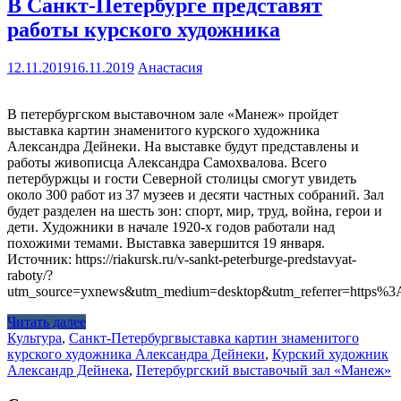
В Санкт-Петербурге представят
работы курского художника
12.11.2019
16.11.2019
Анастасия
В петербургском выставочном зале «Манеж» пройдет
выставка картин знаменитого курского художника
Александра Дейнеки. На выставке будут представлены и
работы живописца Александра Самохвалова. Всего
петербуржцы и гости Северной столицы смогут увидеть
около 300 работ из 37 музеев и десяти частных собраний. Зал
будет разделен на шесть зон: спорт, мир, труд, война, герои и
дети. Художники в начале 1920-х годов работали над
похожими темами. Выставка завершится 19 января.
Источник: https://riakursk.ru/v-sankt-peterburge-predstavyat-
raboty/?
utm_source=yxnews&utm_medium=desktop&utm_referrer=https
Читать далее
Культура
,
Санкт-Петербург
выставка картин знаменитого
курского художника Александра Дейнеки
,
Курский художник
Александр Дейнека
,
Петербургский выставочый зал «Манеж»