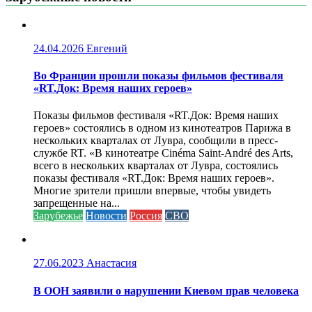
24.04.2026
Евгений
Во Франции прошли показы фильмов фестиваля
«RT.Док: Время наших героев»
Показы фильмов фестиваля «RT.Док: Время наших
героев» состоялись в одном из кинотеатров Парижа в
нескольких кварталах от Лувра, сообщили в пресс-
службе RT. «В кинотеатре Cinéma Saint-André des Arts,
всего в нескольких кварталах от Лувра, состоялись
показы фестиваля «RT.Док: Время наших героев».
Многие зрители пришли впервые, чтобы увидеть
запрещенные на...
Зарубежье
Новости
Россия
СВО
27.06.2023
Анастасия
В ООН заявили о нарушении Киевом прав человека