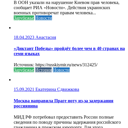
В ООН указали на нарушение Киевом прав человека,
сообщает РИА «Новости». Действия украинских
военных противоречат правам человека...
Зарубежье
Новости
18.04.2023
Анастасия
«Диктант Победы» пройдёт более чем в 40 странах на
семи языках
Источник: https://russkiymir.ru/news/312425/
Зарубежье
История
Новости
15.09.2021
Екатерина Сдвижкова
Москва направила Праге ноту из-за задержания
россиянина
МИД РФ потребовал предоставить России полные
сведения по поводу причины задержания российского
гражданина в пражском аэропорту. Для этого...