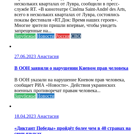
нескольких кварталах от Лувра, сообщили в пресс-
службе RT. «В кинотеатре Cinéma Saint-André des Arts,
всего в нескольких кварталах от Лувра, состоялись
показы фестиваля «RT.Док: Время наших героев».
Многие зрители пришли впервые, чтобы увидеть
запрещенные на...
Зарубежье
Новости
Россия
СВО
27.06.2023
Анастасия
В ООН заявили о нарушении Киевом прав человека
В ООН указали на нарушение Киевом прав человека,
сообщает РИА «Новости». Действия украинских
военных противоречат правам человека...
Зарубежье
Новости
18.04.2023
Анастасия
«Диктант Победы» пройдёт более чем в 40 странах на
семи языках