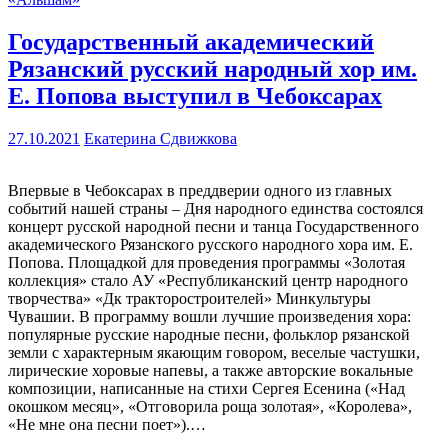
Государственный академический
Рязанский русский народный хор им.
Е. Попова выступил в Чебоксарах
27.10.2021
Екатерина Сдвижкова
Впервые в Чебоксарах в преддверии одного из главных
событий нашей страны – Дня народного единства состоялся
концерт русской народной песни и танца Государственного
академического Рязанского русского народного хора им. Е.
Попова. Площадкой для проведения программы «Золотая
коллекция» стало АУ «Республиканский центр народного
творчества» «Дк тракторостроителей» Минкультуры
Чувашии. В программу вошли лучшие произведения хора:
популярные русские народные песни, фольклор рязанской
земли с характерным якающим говором, веселые частушки,
лирические хоровые напевы, а также авторские вокальные
композиции, написанные на стихи Сергея Есенина («Над
окошком месяц», «Отговорила роща золотая», «Королева»,
«Не мне она песни поет»).…