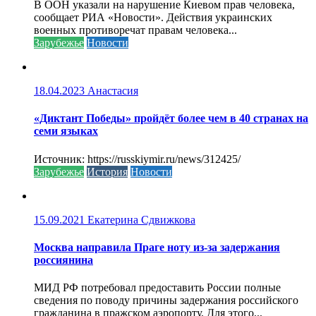
В ООН указали на нарушение Киевом прав человека,
сообщает РИА «Новости». Действия украинских
военных противоречат правам человека...
Зарубежье
Новости
18.04.2023
Анастасия
«Диктант Победы» пройдёт более чем в 40 странах на
семи языках
Источник: https://russkiymir.ru/news/312425/
Зарубежье
История
Новости
15.09.2021
Екатерина Сдвижкова
Москва направила Праге ноту из-за задержания
россиянина
МИД РФ потребовал предоставить России полные
сведения по поводу причины задержания российского
гражданина в пражском аэропорту. Для этого...