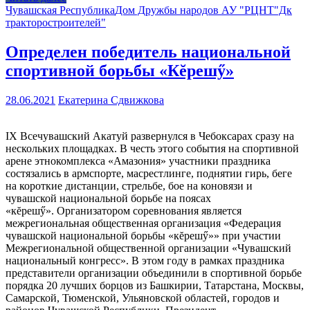
Чувашская Республика
Дом Дружбы народов АУ "РЦНТ"Дк
тракторостроителей"
Определен победитель национальной
спортивной борьбы «Кĕрешӳ»
28.06.2021
Екатерина Сдвижкова
IX Всечувашский Акатуй развернулся в Чебоксарах сразу на
нескольких площадках. В честь этого события на спортивной
арене этнокомплекса «Амазония» участники праздника
состязались в армспорте, масрестлинге, поднятии гирь, беге
на короткие дистанции, стрельбе, бое на коновязи и
чувашской национальной борьбе на поясах
«кĕрешӳ». Организатором соревнования является
межрегиональная общественная организация «Федерация
чувашской национальной борьбы «кĕрешӳ»» при участии
Межрегиональной общественной организации «Чувашский
национальный конгресс». В этом году в рамках праздника
представители организации объединили в спортивной борьбе
порядка 20 лучших борцов из Башкирии, Татарстана, Москвы,
Самарской, Тюменской, Ульяновской областей, городов и