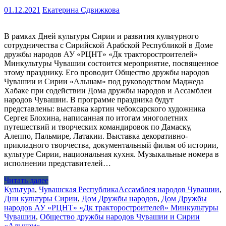
01.12.2021
Екатерина Сдвижкова
В рамках Дней культуры Сирии и развития культурного
сотрудничества с Сирийской Арабской Республикой в Доме
дружбы народов АУ «РЦНТ» «Дк тракторостроителей»
Минкультуры Чувашии состоится мероприятие, посвященное
этому празднику. Его проводит Общество дружбы народов
Чувашии и Сирии «Альшам» под руководством Маджеда
Хабаке при содействии Дома дружбы народов и Ассамблеи
народов Чувашии. В программе праздника будут
представлены: выставка картин чебоксарского художника
Сергея Блохина, написанная по итогам многолетних
путешествий и творческих командировок по Дамаску,
Алеппо, Пальмире, Латакии. Выставка декоративно-
прикладного творчества, документальный фильм об истории,
культуре Сирии, национальная кухня. Музыкальные номера в
исполнении представителей…
Читать далее
Культура
,
Чувашская Республика
Ассамблея народов Чувашии
,
Дни культуры Сирии
,
Дом Дружбы народов
,
Дом Дружбы
народов АУ «РЦНТ» «Дк тракторостроителей» Минкультуры
Чувашии
,
Общество дружбы народов Чувашии и Сирии
«Альшам»