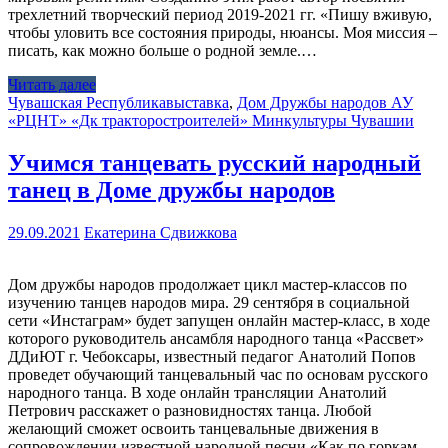
трехлетний творческий период 2019-2021 гг. «Пишу вживую,
чтобы уловить все состояния природы, нюансы. Моя миссия –
писать, как можно больше о родной земле.…
Читать далее
Чувашская Республика
выставка
,
Дом Дружбы народов АУ
«РЦНТ» «Дк тракторостроителей» Минкультуры Чувашии
Учимся танцевать русский народный
танец в Доме дружбы народов
29.09.2021
Екатерина Сдвижкова
Дом дружбы народов продолжает цикл мастер-классов по
изучению танцев народов мира. 29 сентября в социальной
сети «Инстаграм» будет запущен онлайн мастер-класс, в ходе
которого руководитель ансамбля народного танца «Рассвет»
ДДиЮТ г. Чебоксары, известный педагог Анатолий Попов
проведет обучающий танцевальный час по основам русского
народного танца. В ходе онлайн трансляции Анатолий
Петрович расскажет о разновидностях танца. Любой
желающий сможет освоить танцевальные движения в
сопровождении известной народной песни «Как по горкам,