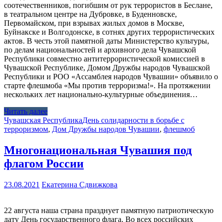
соотечественников, погибшим от рук террористов в Беслане,
в театральном центре на Дубровке, в Буденновске,
Первомайском, при взрывах жилых домов в Москве,
Буйнакске и Волгодонске, в сотнях других террористических
актов. В честь этой памятной даты Министерство культуры,
по делам национальностей и архивного дела Чувашской
Республики совместно антитеррористической комиссией в
Чувашской Республике, Домом Дружбы народов Чувашской
Республики и РОО «Ассамблея народов Чувашии» объявило о
старте флешмоба «Мы против терроризма!». На протяжении
нескольких лет национально-культурные объединения…
Читать далее
Чувашская Республика
День солидарности в борьбе с
терроризмом
,
Дом Дружбы народов Чувашии
,
флешмоб
Многонациональная Чувашия под
флагом России
23.08.2021
Екатерина Сдвижкова
22 августа наша страна празднует памятную патриотическую
дату День государственного флага. Во всех российских