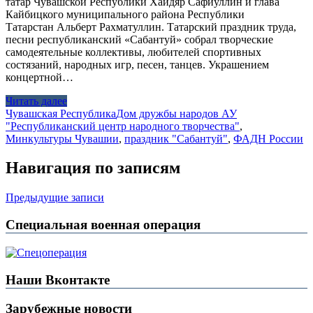
татар Чувашской Республики Хайдяр Сафиуллин и глава
Кайбицкого муниципального района Республики
Татарстан Альберт Рахматуллин. Татарский праздник труда,
песни республиканский «Сабантуй» собрал творческие
самодеятельные коллективы, любителей спортивных
состязаний, народных игр, песен, танцев. Украшением
концертной…
Читать далее
Чувашская Республика
Дом дружбы народов АУ
"Республиканский центр народного творчества"
,
Минкультуры Чувашии
,
праздник "Сабантуй"
,
ФАДН России
Навигация по записям
Предыдущие записи
Специальная военная операция
Наши Вконтакте
Зарубежные новости