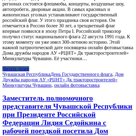
регионах состоятся флешмобы, концерты, воздушные шоу,
автопробеги, дворовые акции. В самых красивых и
живописных уголках устанавливают государственный
российский флаг. У этого праздника своя история. Он
отмечается в России более 30 лет, а трехцветный флаг
впервые появился в эпоху Петра I. Российский триколор
получил статус национального флага 22 августа 1991 года. К
этому моменту он уже имел 300-летнюю историю. Этой
важной патриотической дате посвящена онлайн фотовыставка
Дома дружбы народов АУ «РЦНТ» Дк тракторостроителей»
Минкультуры Чувашии. Её участники…
Читать далее
Чувашская Республика
День Государственного флага
,
Дом
Дружбы народов АУ «РЦНТ» Дк тракторостроителей»
Минкультуры Чувашии
,
онлайн фотовыставка
Заместитель полномочного
представителя Чувашской Республики
при Президенте Российской
Федерации Лидия Седойкина с
рабочей поездкой посетила Дом