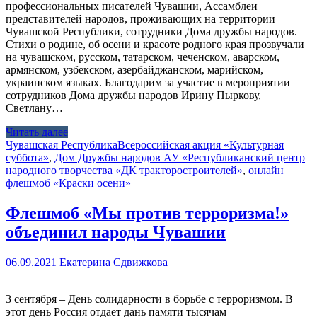
профессиональных писателей Чувашии, Ассамблеи
представителей народов, проживающих на территории
Чувашской Республики, сотрудники Дома дружбы народов.
Стихи о родине, об осени и красоте родного края прозвучали
на чувашском, русском, татарском, чеченском, аварском,
армянском, узбекском, азербайджанском, марийском,
украинском языках. Благодарим за участие в мероприятии
сотрудников Дома дружбы народов Ирину Пыркову,
Светлану…
Читать далее
Чувашская Республика
Всероссийская акция «Культурная
суббота»
,
Дом Дружбы народов АУ «Республиканский центр
народного творчества «ДК тракторостроителей»
,
онлайн
флешмоб «Краски осени»
Флешмоб «Мы против терроризма!»
объединил народы Чувашии
06.09.2021
Екатерина Сдвижкова
3 сентября – День солидарности в борьбе с терроризмом. В
этот день Россия отдает дань памяти тысячам