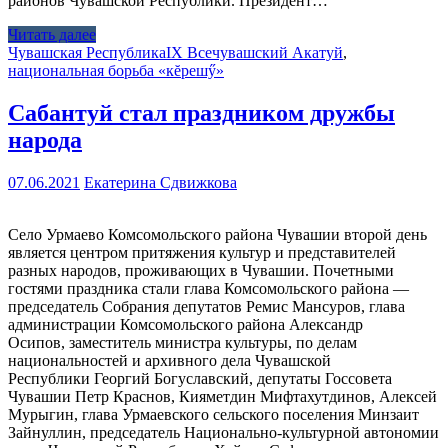
районов Чувашской Республики. Президент…
Читать далее
Чувашская Республика
IX Всечувашский Акатуй
,
национальная борьба «кĕрешӳ»
Сабантуй стал праздником дружбы
народа
07.06.2021
Екатерина Сдвижкова
Село Урмаево Комсомольского района Чувашии второй день
является центром притяжения культур и представителей
разных народов, проживающих в Чувашии. Почетными
гостями праздника стали глава Комсомольского района —
председатель Собрания депутатов Ремис Мансуров, глава
администрации Комсомольского района Александр
Осипов, заместитель министра культуры, по делам
национальностей и архивного дела Чувашской
Республики Георгий Богуславский, депутаты Госсовета
Чувашии Петр Краснов, Кияметдин Мифтахутдинов, Алексей
Мурыгин, глава Урмаевского сельского поселения Минзаит
Зайнуллин, председатель Национально-культурной автономии