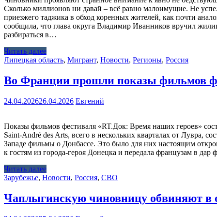
Сколько миллионов ни давай – всё равно малоимущие. Не успе
приезжего таджика в обход коренных жителей, как почти анал
сообщила, что глава округа Владимир Иванников вручил жили
разбираться в…
Читать далее
Липецкая область
,
Мигрант
,
Новости
,
Регионы
,
Россия
Во Франции прошли показы фильмов фе
24.04.2026
26.04.2026
Евгений
Показы фильмов фестиваля «RT.Док: Время наших героев» сост
Saint-André des Arts, всего в нескольких кварталах от Лувра,
Западе фильмы о Донбассе. Это было для них настоящим откро
к гостям из города-героя Донецка и передала французам в да
Читать далее
Зарубежье
,
Новости
,
Россия
,
СВО
Чаплыгинскую чиновницу обвиняют в о