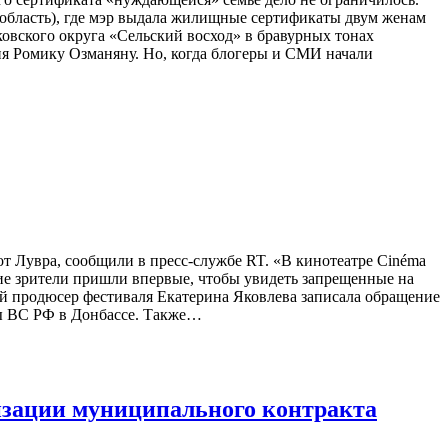
я область), где мэр выдала жилищные сертификаты двум женам
овского округа «Сельский восход» в бравурных тонах
я Ромику Озманяну. Но, когда блогеры и СМИ начали
от Лувра, сообщили в пресс-службе RT. «В кинотеатре Cinéma
огие зрители пришли впервые, чтобы увидеть запрещенные на
ый продюсер фестиваля Екатерина Яковлева записала обращение
цы ВС РФ в Донбассе. Также…
изации муниципального контракта