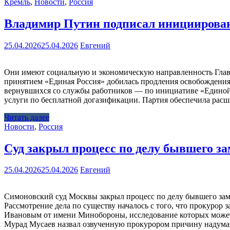
Кремль
,
Новости
,
Россия
Владимир Путин подписал инициирован
25.04.2026
25.04.2026
Евгений
Они имеют социальную и экономическую направленность Глава
принятием «Единая Россия» добилась продления освобождения 
вернувшихся со службы работников — по инициативе «Единой 
услуги по бесплатной догазификации. Партия обеспечила расш
Читать далее
Новости
,
Россия
Cуд закрыл процесс по делу бывшего з
25.04.2026
25.04.2026
Евгений
Симоновский суд Москвы закрыл процесс по делу бывшего замм
Рассмотрение дела по существу началось с того, что прокурор 
Ивановым от имени Минобороны, исследование которых может 
Мурад Мусаев назвал озвученную прокурором причину надуман