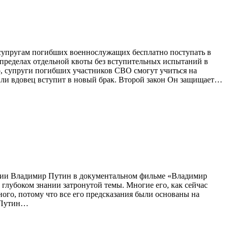
 супругам погибших военнослужащих бесплатно поступать в
 пределах отдельной квоты без вступительных испытаний в
о, супруги погибших участников СВО смогут учиться на
 или вдовец вступит в новый брак. Второй закон Он защищает…
ссии Владимир Путин в документальном фильме «Владимир
глубоком знании затронутой темы. Многие его, как сейчас
ного, потому что все его предсказания были основаны на
л Путин…