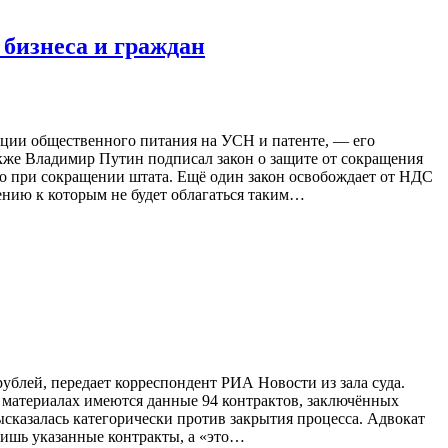
бизнеса и граждан
ции общественного питания на УСН и патенте, — его
акже Владимир Путин подписал закон о защите от сокращения
о при сокращении штата. Ещё один закон освобождает от НДС
ению к которым не будет облагаться таким…
блей, передает корреспондент РИА Новости из зала суда.
 в материалах имеются данные 94 контрактов, заключённых
казалась категорически против закрытия процесса. Адвокат
лишь указанные контракты, а «это…