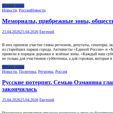
Читать далее
Новости
,
Россия
Новости
Мемориалы, прибрежные зоны, обществе
25.04.2026
25.04.2026
Евгений
В них приняли участие главы регионов, депутаты, сенаторы, 
из старейших парков города. Активисты «Единой России» и «
привели в порядок дорожки и зелёные зоны. «Каждый наш субб
не только для участников субботника, а для горожан, которые 
Читать далее
Новости
,
Политика
,
Регионы
,
Россия
Русские потерпят. Семью Озманяна гла
закончилась
25.04.2026
25.04.2026
Евгений
Чиновники проявляют странное внимание к явно не бедствую