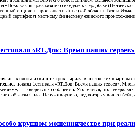
ла «Новороссия» рассказать о скандале в Сердобске (Пензенска
огичный инцидент произошел в Липецкой области. Газета Измалк
щный сертификат местному бизнесмену езидского происхождени
стиваля «RT.Док: Время наших героев»
оялись в одном из кинотеатров Парижа в нескольких кварталах 
 состоялись показы фестиваля «RT.Док: Время наших героев». Мн
вением», — говорится в сообщении. Уточняется, что генеральн
р флаг с образом Спаса Нерукотворного, под которым воюют бой
собо крупном мошенничестве при реал