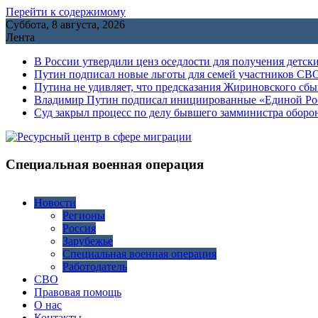
Перейти к содержимому
Суббота, 8 августа, 2026
Лента
В России утвердили ценз оседлости для получения детск
Путин подписал новые льготы для семей участников СВО
Путина не удивляет, что предсказания Жириновского сб
Владимир Путин подписал инициированные «Единой Росс
Cуд закрыл процесс по делу бывшего замминистра обор
Специальная военная операция
Новости
Регионы
Россия
Зарубежье
Специальная военная операция
Работодатель
СВО
Правовая помощь
О нас
Контакты