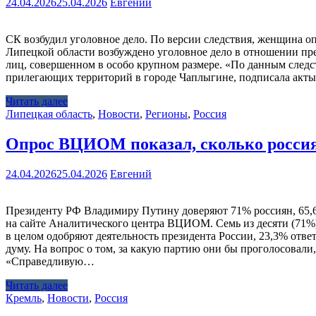
24.04.2026
25.04.2026
Евгений
СК возбудил уголовное дело. По версии следствия, женщина 
Липецкой области возбуждено уголовное дело в отношении пр
лиц, совершенном в особо крупном размере. «По данным следст
прилегающих территорий в городе Чаплыгине, подписала акты
Читать далее
Липецкая область
,
Новости
,
Регионы
,
Россия
Опрос ВЦИОМ показал, сколько росси
24.04.2026
25.04.2026
Евгений
Президенту РФ Владимиру Путину доверяют 71% россиян, 65,6% 
на сайте Аналитического центра ВЦИОМ. Семь из десяти (71%) 
в целом одобряют деятельность президента России, 23,3% отве
думу. На вопрос о том, за какую партию они бы проголосов
«Справедливую…
Читать далее
Кремль
,
Новости
,
Россия