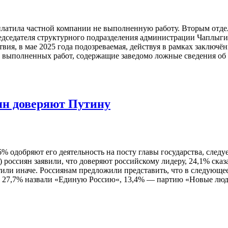
оплатила частной компании не выполненную работу. Вторым отд
едседателя структурного подразделения администрации Чаплыги
вия, в мае 2025 года подозреваемая, действуя в рамках заключё
 выполненных работ, содержащие заведомо ложные сведения об 
ян доверяют Путину
одобряют его деятельность на посту главы государства, следуе
россиян заявили, что доверяют российскому лидеру, 24,1% сказа
тили иначе. Россиянам предложили представить, что в следующее
али, 27,7% назвали «Единую Россию«, 13,4% — партию «Новые 