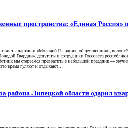
нные пространства: «Единая Россия» о
активисты партии и «Молодой Гвардии», общественники, волонт
Молодой Гвардии», депутаты и сотрудники Госсовета республик
отник мы стараемся превратить в небольшой праздник — звучит 
в это время гуляют и отдыхают…
ва района Липецкой области одарил квар
щему предпринимателю и его родственникам. Выдачей жилищног