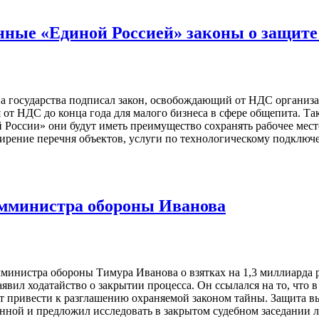
ные «Единой Россией» законы о защите 
 государства подписал закон, освобождающий от НДС организа
от НДС до конца года для малого бизнеса в сфере общепита. Т
России» они будут иметь преимущество сохранять рабочее мест
ирение перечня объектов, услуги по технологическому подключ
амминистра обороны Иванова
инистра обороны Тимура Иванова о взятках на 1,3 миллиарда ру
заявил ходатайство о закрытии процесса. Он ссылался на то, что
привести к разглашению охраняемой законом тайны. Защита выс
ной и предложил исследовать в закрытом судебном заседании 