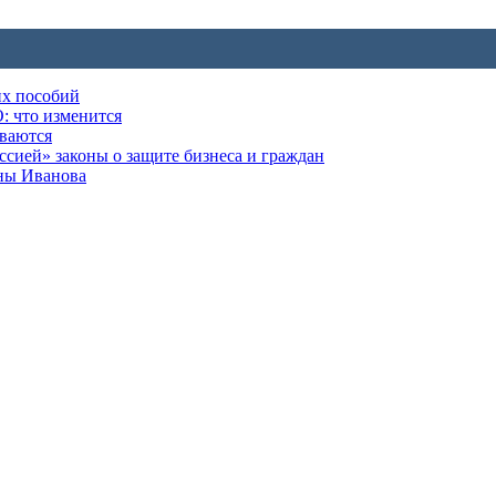
их пособий
: что изменится
ываются
ией» законы о защите бизнеса и граждан
оны Иванова