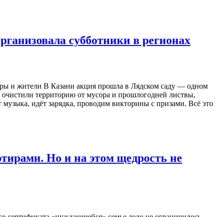
рганизовала субботники в регионах
ёры и жители В Казани акция прошла в Лядском саду — одном
и очистили территорию от мусора и прошлогодней листвы,
музыка, идёт зарядка, проводим викторины с призами. Всё это
тирами. Но и на этом щедрость не
о сертификата «нуждающейся» семье дело не ограничилось.