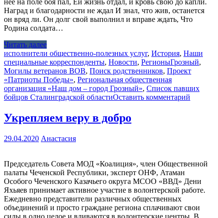
неё на поле боя пал, Ей жизнь отдал, и кровь свою до капли.
Наград и благодарности не ждал И знал, что жив, останется
он вряд ли. Он долг свой выполнил и вправе ждать, Что
Родина солдата…
Читать далее
исполнители общественно-полезных услуг
,
История
,
Наши
специальные корреспонденты
,
Новости
,
Регионы
Грозный
,
Могилы ветеранов ВОВ
,
Поиск родственников
,
Проект
«Патриоты Победы»
,
Региональная общественная
организация «Наш дом – город Грозный»
,
Список павших
бойцов Сталинградской области
Оставить комментарий
Укрепляем веру в добро
29.04.2020
Анастасия
Председатель Совета МОД «Коалиция», член Общественной
палаты Чеченской Республики, эксперт ОНФ, Атаман
Особого Чеченского Казачьего округа МСОО «ВВД» Дени
Яхьяев принимает активное участие в волонтерской работе.
Ежедневно представители различных общественных
объединений и просто граждане региона сплачивают свои
силы в одно целое и вливаются в волонтерские центры. В