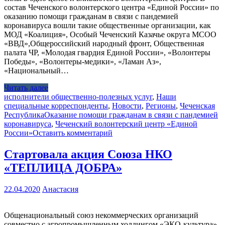
состав Чеченского волонтерского центра «Единой России» по
оказанию помощи гражданам в связи с пандемией
коронавируса вошли такие общественные организации, как
МОД «Коалиция», Особый Чеченский Казачье округа МСОО
«ВВД»,Общероссийский народный фронт, Общественная
палата ЧР, «Молодая гвардия Единой России», «Волонтеры
Победы», «Волонтеры-медики», «Ламан Аз»,
«Национальный…
Читать далее
исполнители общественно-полезных услуг
,
Наши
специальные корреспонденты
,
Новости
,
Регионы
,
Чеченская
Республика
Оказание помощи гражданам в связи с пандемией
коронавируса
,
Чеченский волонтерский центр «Единой
России»
Оставить комментарий
Стартовала акция Союза НКО
«ТЕПЛИЦА ДОБРА»
22.04.2020
Анастасия
Общенациональный союз некоммерческих организаций
совместно с агропромышленным холдингом «ЭКО-культура»