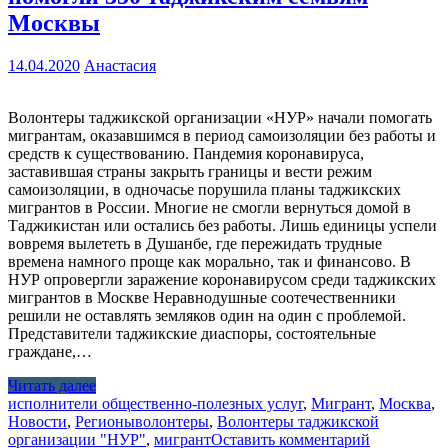
Москвы
14.04.2020
Анастасия
Волонтеры таджикской организации «НУР» начали помогать
мигрантам, оказавшимся в период самоизоляции без работы и
средств к существованию. Пандемия коронавируса,
заставившая страны закрыть границы и вести режим
самоизоляции, в одночасье порушила планы таджикских
мигрантов в России. Многие не смогли вернуться домой в
Таджикистан или остались без работы. Лишь единицы успели
вовремя вылететь в Душанбе, где пережидать трудные
времена намного проще как морально, так и финансово. В
НУР опровергли заражение коронавирусом среди таджикских
мигрантов в Москве Неравнодушные соотечественники
решили не оставлять земляков один на один с проблемой.
Представители таджикские диаспоры, состоятельные
граждане,…
Читать далее
исполнители общественно-полезных услуг
,
Мигрант
,
Москва
,
Новости
,
Регионы
волонтеры
,
Волонтеры таджикской
организации "НУР"
,
мигрант
Оставить комментарий