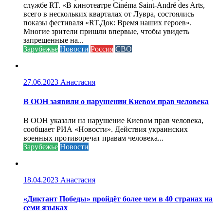
службе RT. «В кинотеатре Cinéma Saint-André des Arts,
всего в нескольких кварталах от Лувра, состоялись
показы фестиваля «RT.Док: Время наших героев».
Многие зрители пришли впервые, чтобы увидеть
запрещенные на...
Зарубежье
Новости
Россия
СВО
27.06.2023
Анастасия
В ООН заявили о нарушении Киевом прав человека
В ООН указали на нарушение Киевом прав человека,
сообщает РИА «Новости». Действия украинских
военных противоречат правам человека...
Зарубежье
Новости
18.04.2023
Анастасия
«Диктант Победы» пройдёт более чем в 40 странах на
семи языках