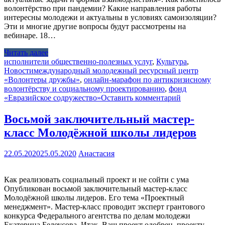
волонтёрство при пандемии? Какие направления работы
интересны молодежи и актуальны в условиях самоизоляции?
Эти и многие другие вопросы будут рассмотрены на
вебинаре. 18…
Читать далее
исполнители общественно-полезных услуг
,
Культура
,
Новости
международный молодежный ресурсный центр
«Волонтеры дружбы»
,
онлайн-марафон по антикризисному
волонтёрству и социальному проектированию
,
фонд
«Евразийское содружество»
Оставить комментарий
Восьмой заключительный мастер-
класс Молодёжной школы лидеров
22.05.2020
25.05.2020
Анастасия
Как реализовать социальный проект и не сойти с ума
Опубликован восьмой заключительный мастер-класс
Молодёжной школы лидеров. Его тема «Проектный
менеджмент». Мастер-класс проводит эксперт грантового
конкурса Федерального агентства по делам молодежи
Екатерина Белоусова. Итак, Ваш проект одобрен, проекту –