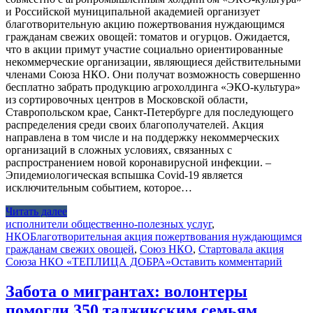
и Российской муниципальной академией организует
благотворительную акцию пожертвования нуждающимся
гражданам свежих овощей: томатов и огурцов. Ожидается,
что в акции примут участие социально ориентированные
некоммерческие организации, являющиеся действительными
членами Союза НКО. Они получат возможность совершенно
бесплатно забрать продукцию агрохолдинга «ЭКО-культура»
из сортировочных центров в Московской области,
Ставропольском крае, Санкт-Петербурге для последующего
распределения среди своих благополучателей. Акция
направлена в том числе и на поддержку некоммерческих
организаций в сложных условиях, связанных с
распространением новой коронавирусной инфекции. –
Эпидемиологическая вспышка Covid-19 является
исключительным событием, которое…
Читать далее
исполнители общественно-полезных услуг
,
НКО
Благотворительная акция пожертвования нуждающимся
гражданам свежих овощей
,
Союз НКО
,
Стартовала акция
Союза НКО «ТЕПЛИЦА ДОБРА»
Оставить комментарий
Забота о мигрантах: волонтеры
помогли 350 таджикским семьям