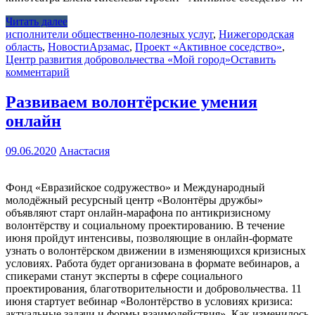
Читать далее
исполнители общественно-полезных услуг
,
Нижегородская
область
,
Новости
Арзамас
,
Проект «Активное соседство»
,
Центр развития добровольчества «Мой город»
Оставить
комментарий
Развиваем волонтёрские умения
онлайн
09.06.2020
Анастасия
Фонд «Евразийское содружество» и Международный
молодёжный ресурсный центр «Волонтёры дружбы»
объявляют старт онлайн-марафона по антикризисному
волонтёрству и социальному проектированию. В течение
июня пройдут интенсивы, позволяющие в онлайн-формате
узнать о волонтёрском движении в изменяющихся кризисных
условиях. Работа будет организована в формате вебинаров, а
спикерами станут эксперты в сфере социального
проектирования, благотворительности и добровольчества. 11
июня стартует вебинар «Волонтёрство в условиях кризиса:
актуальные задачи и формы взаимодействия». Как изменилось