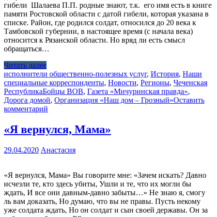
гибели Шалаева П.П. родные знают, т.к. его имя есть в книге
памяти Ростовской области с датой гибели, которая указана в
списке. Район, где родился солдат, относился до 20 века к
Тамбовской губернии, в настоящее время (с начала века)
относится к Рязанской области. Но вряд ли есть смысл
обращаться…
Читать далее
исполнители общественно-полезных услуг
,
История
,
Наши
специальные корреспонденты
,
Новости
,
Регионы
,
Чеченская
Республика
Бойцы ВОВ
,
Газета «Мичуринская правда»
,
Дорога домой
,
Организация «Наш дом – Грозный»
Оставить
комментарий
«Я вернулся, Мама»
29.04.2020
Анастасия
«Я вернулся, Мама» Вы говорите мне: «Зачем искать? Давно
исчезли те, кто здесь убиты, Ушли и те, что их могли бы
ждать, И все они давным-давно забыты…» Не знаю я, смогу
ль вам доказать, Но думаю, что вы не правы. Пусть некому
уже солдата ждать, Но он солдат и сын своей державы. Он за