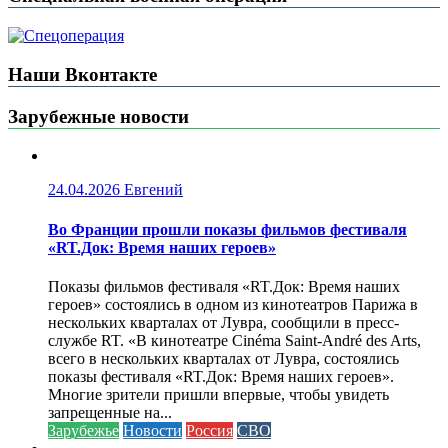
Наши Вконтакте
Зарубежные новости
24.04.2026
Евгений
Во Франции прошли показы фильмов фестиваля
«RT.Док: Время наших героев»
Показы фильмов фестиваля «RT.Док: Время наших
героев» состоялись в одном из кинотеатров Парижа в
нескольких кварталах от Лувра, сообщили в пресс-
службе RT. «В кинотеатре Cinéma Saint-André des Arts,
всего в нескольких кварталах от Лувра, состоялись
показы фестиваля «RT.Док: Время наших героев».
Многие зрители пришли впервые, чтобы увидеть
запрещенные на...
Зарубежье
Новости
Россия
СВО