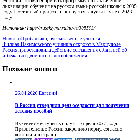
Эстонии готовятся принять программу по фактической
ликвидации обучения на русском языке русской школы к 2035
году. Поэтапный процесс планируется запустить уже в 2023
году.
Источник: https://russkiymir.ru/news/305593/
Новости
Прибалтика
,
русскоязычные учителя
Навигация
Филиал Нахимовского училища откроют в Мариуполе
Россия приостановила действие соглашения с Латвией об
по
избежании двойного налогообложения
записям
Похожие записи
26.04.2026
Евгений
В России утвердили ценз оседлости для получения
детских пособий
Изменение вступит в силу с 1 апреля 2027 года
Правительство России закрепило норму, согласно
которой иностранцы...