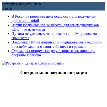
Перейти
Четверг, 6 августа, 2026
к
Лента
содержимому
В России утвердили ценз оседлости для получения
детских пособий
Путин подписал новые льготы для семей участников
СВО: что изменится
Путина не удивляет, что предсказания Жириновского
сбываются
Владимир Путин подписал инициированные «Единой
Россией» законы о защите бизнеса и граждан
Cуд закрыл процесс по делу бывшего замминистра
обороны Иванова
Специальная военная операция