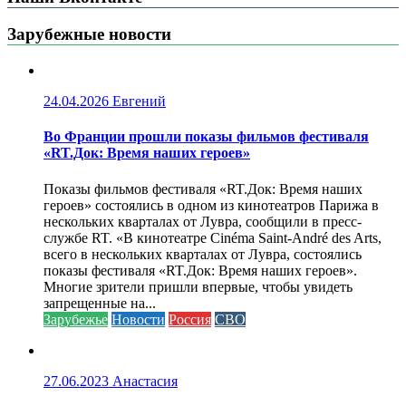
Зарубежные новости
24.04.2026
Евгений
Во Франции прошли показы фильмов фестиваля
«RT.Док: Время наших героев»
Показы фильмов фестиваля «RT.Док: Время наших
героев» состоялись в одном из кинотеатров Парижа в
нескольких кварталах от Лувра, сообщили в пресс-
службе RT. «В кинотеатре Cinéma Saint-André des Arts,
всего в нескольких кварталах от Лувра, состоялись
показы фестиваля «RT.Док: Время наших героев».
Многие зрители пришли впервые, чтобы увидеть
запрещенные на...
Зарубежье
Новости
Россия
СВО
27.06.2023
Анастасия