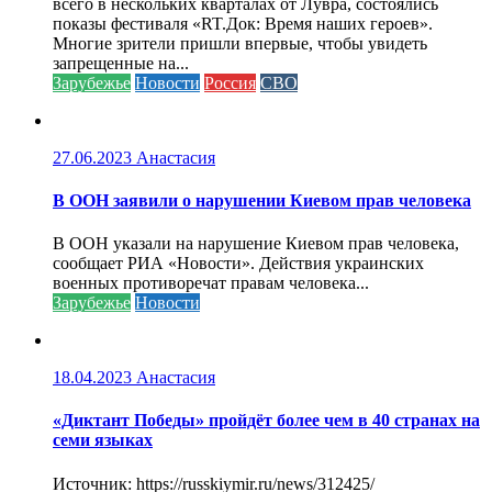
всего в нескольких кварталах от Лувра, состоялись
показы фестиваля «RT.Док: Время наших героев».
Многие зрители пришли впервые, чтобы увидеть
запрещенные на...
Зарубежье
Новости
Россия
СВО
27.06.2023
Анастасия
В ООН заявили о нарушении Киевом прав человека
В ООН указали на нарушение Киевом прав человека,
сообщает РИА «Новости». Действия украинских
военных противоречат правам человека...
Зарубежье
Новости
18.04.2023
Анастасия
«Диктант Победы» пройдёт более чем в 40 странах на
семи языках
Источник: https://russkiymir.ru/news/312425/