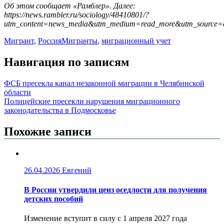
Об этом сообщает «Рамблер». Далее:
https://news.rambler.ru/sociology/48410801/?
utm_content=news_media&utm_medium=read_more&utm_source=c
Мигрант
,
Россия
Мигранты
,
миграционный учет
Навигация по записям
ФСБ пресекла канал незаконной миграции в Челябинской
области
Полицейские пресекли нарушения миграционного
законодательства в Подмосковье
Похожие записи
26.04.2026
Евгений
В России утвердили ценз оседлости для получения
детских пособий
Изменение вступит в силу с 1 апреля 2027 года