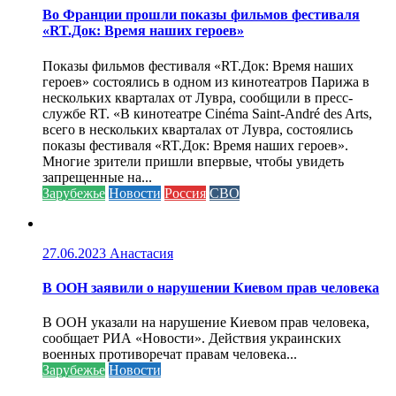
Во Франции прошли показы фильмов фестиваля
«RT.Док: Время наших героев»
Показы фильмов фестиваля «RT.Док: Время наших
героев» состоялись в одном из кинотеатров Парижа в
нескольких кварталах от Лувра, сообщили в пресс-
службе RT. «В кинотеатре Cinéma Saint-André des Arts,
всего в нескольких кварталах от Лувра, состоялись
показы фестиваля «RT.Док: Время наших героев».
Многие зрители пришли впервые, чтобы увидеть
запрещенные на...
Зарубежье
Новости
Россия
СВО
27.06.2023
Анастасия
В ООН заявили о нарушении Киевом прав человека
В ООН указали на нарушение Киевом прав человека,
сообщает РИА «Новости». Действия украинских
военных противоречат правам человека...
Зарубежье
Новости