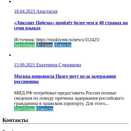
18.04.2023
Анастасия
«Диктант Победы» пройдёт более чем в 40 странах на
семи языках
Источник: https://russkiymir.ru/news/312425/
Зарубежье
История
Новости
15.09.2021
Екатерина Сдвижкова
Москва направила Праге ноту из-за задержания
россиянина
МИД РФ потребовал предоставить России полные
сведения по поводу причины задержания российского
гражданина в пражском аэропорту. Для этого...
Зарубежье
Новости
Контакты