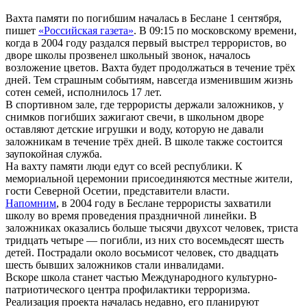
Вахта памяти по погибшим началась в Беслане 1 сентября,
пишет
«Российская газета»
. В 09:15 по московскому времени,
когда в 2004 году раздался первый выстрел террористов, во
дворе школы прозвенел школьный звонок, началось
возложение цветов. Вахта будет продолжаться в течение трёх
дней. Тем страшным событиям, навсегда изменившим жизнь
сотен семей, исполнилось 17 лет.
В спортивном зале, где террористы держали заложников, у
снимков погибших зажигают свечи, в школьном дворе
оставляют детские игрушки и воду, которую не давали
заложникам в течение трёх дней. В школе также состоится
заупокойная служба.
На вахту памяти люди едут со всей республики. К
мемориальной церемонии присоединяются местные жители,
гости Северной Осетии, представители власти.
Напомним
, в 2004 году в Беслане террористы захватили
школу во время проведения праздничной линейки. В
заложниках оказались больше тысячи двухсот человек, триста
тридцать четыре — погибли, из них сто восемьдесят шесть
детей. Пострадали около восьмисот человек, сто двадцать
шесть бывших заложников стали инвалидами.
Вскоре школа станет частью Международного культурно-
патриотического центра профилактики терроризма.
Реализация проекта началась недавно, его планируют