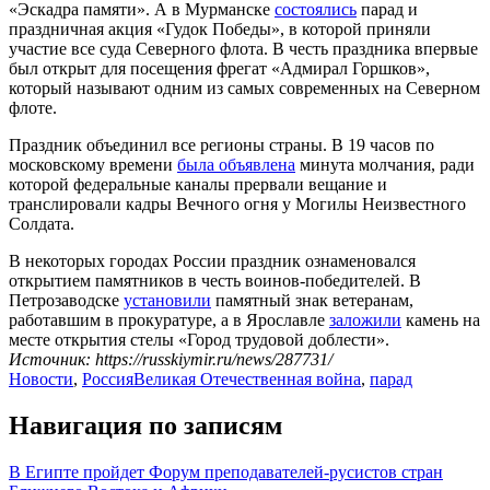
«Эскадра памяти». А в Мурманске
состоялись
парад и
праздничная акция «Гудок Победы», в которой приняли
участие все суда Северного флота. В честь праздника впервые
был открыт для посещения фрегат «Адмирал Горшков»,
который называют одним из самых современных на Северном
флоте.
Праздник объединил все регионы страны. В 19 часов по
московскому времени
была объявлена
минута молчания, ради
которой федеральные каналы прервали вещание и
транслировали кадры Вечного огня у Могилы Неизвестного
Солдата.
В некоторых городах России праздник ознаменовался
открытием памятников в честь воинов-победителей. В
Петрозаводске
установили
памятный знак ветеранам,
работавшим в прокуратуре, а в Ярославле
заложили
камень на
месте открытия стелы «Город трудовой доблести».
Источник: https://russkiymir.ru/news/287731/
Новости
,
Россия
Великая Отечественная война
,
парад
Навигация по записям
В Египте пройдет Форум преподавателей-русистов стран