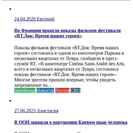
24.04.2026
Евгений
Во Франции прошли показы фильмов фестиваля
«RT.Док: Время наших героев»
Показы фильмов фестиваля «RT.Док: Время наших
героев» состоялись в одном из кинотеатров Парижа в
нескольких кварталах от Лувра, сообщили в пресс-
службе RT. «В кинотеатре Cinéma Saint-André des Arts,
всего в нескольких кварталах от Лувра, состоялись
показы фестиваля «RT.Док: Время наших героев».
Многие зрители пришли впервые, чтобы увидеть
запрещенные на...
Зарубежье
Новости
Россия
СВО
27.06.2023
Анастасия
В ООН заявили о нарушении Киевом прав человека