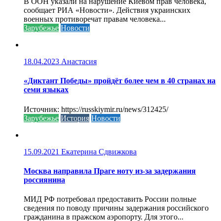
В ООН указали на нарушение Киевом прав человека,
сообщает РИА «Новости». Действия украинских
военных противоречат правам человека...
Зарубежье
Новости
18.04.2023
Анастасия
«Диктант Победы» пройдёт более чем в 40 странах на
семи языках
Источник: https://russkiymir.ru/news/312425/
Зарубежье
История
Новости
15.09.2021
Екатерина Сдвижкова
Москва направила Праге ноту из-за задержания
россиянина
МИД РФ потребовал предоставить России полные
сведения по поводу причины задержания российского
гражданина в пражском аэропорту. Для этого...