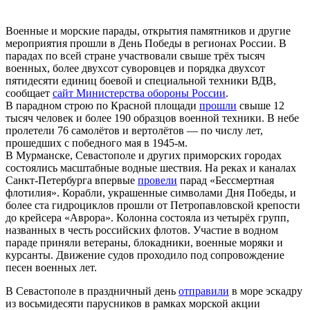
Военные и морские парады, открытия памятников и другие
мероприятия прошли в День Победы в регионах России. В
парадах по всей стране участвовали свыше трёх тысяч
военных, более двухсот суворовцев и порядка двухсот
пятидесяти единиц боевой и специальной техники ВДВ,
сообщает
сайт Министерства обороны России
.
В парадном строю по Красной площади
прошли
свыше 12
тысяч человек и более 190 образцов военной техники. В небе
пролетели 76 самолётов и вертолётов — по числу лет,
прошедших с победного мая в 1945-м.
В Мурманске, Севастополе и других приморских городах
состоялись масштабные водные шествия. На реках и каналах
Санкт-Петербурга впервые
провели
парад «Бессмертная
флотилия». Корабли, украшенные символами Дня Победы, и
более ста гидроциклов прошли от Петропавловской крепости
до крейсера «Аврора». Колонна состояла из четырёх групп,
названных в честь российских флотов. Участие в водном
параде приняли ветераны, блокадники, военные моряки и
курсанты. Движение судов проходило под сопровождение
песен военных лет.
В Севастополе в праздничный день
отправили
в море эскадру
из восьмидесяти парусников в рамках морской акции