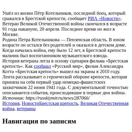
Ушёл из жизни Пётр Котельников, последний боец, который
сражался в Брестской крепости, сообщает
РИА «Новости»
.
Ветеран Великой Отечественной войны скончался в возрасте
91 года накануне, 20 апреля. Последнее время он жил в
Москве.
Родина Петра Котельникова — Пензенская область. В юном
возрасте он остался без родителей и оказался в детском доме.
Когда началась война, ему было 12 лет, в Брестской крепости
мальчик был воспитанником музыкантского взвода.
История ветерана легла в основу сценария фильма «Брестская
крепость». Как
сообщал
«Русский мир», фильм Александра
Котта «Брестская крепость» вышел на экраны в 2010 году.
Лента рассказывает о героической обороне крепости, которая
приняла на себя первый удар немецко-фашистских
захватчиков 22 июня 1941 года. С документальной точностью
описываются события, происходившие в первые дни войны.
Источник: https://russkiymir.ru/news/287066/
История
,
Новости
Брестская крепость
,
Великая Отечественная
война
,
ветераны
Навигация по записям