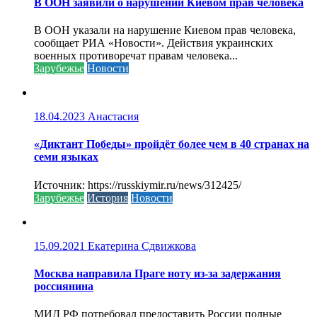
В ООН заявили о нарушении Киевом прав человека
В ООН указали на нарушение Киевом прав человека,
сообщает РИА «Новости». Действия украинских
военных противоречат правам человека...
Зарубежье
Новости
18.04.2023
Анастасия
«Диктант Победы» пройдёт более чем в 40 странах на
семи языках
Источник: https://russkiymir.ru/news/312425/
Зарубежье
История
Новости
15.09.2021
Екатерина Сдвижкова
Москва направила Праге ноту из-за задержания
россиянина
МИД РФ потребовал предоставить России полные