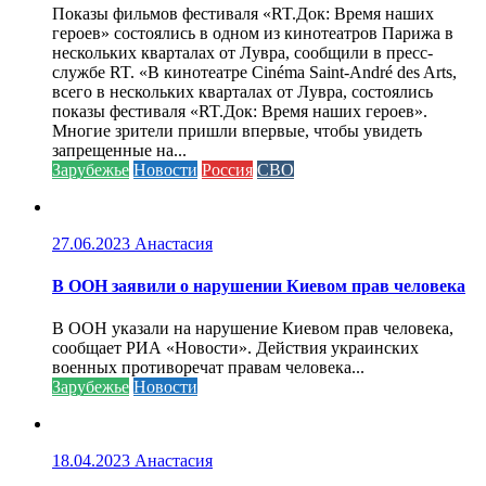
Показы фильмов фестиваля «RT.Док: Время наших
героев» состоялись в одном из кинотеатров Парижа в
нескольких кварталах от Лувра, сообщили в пресс-
службе RT. «В кинотеатре Cinéma Saint-André des Arts,
всего в нескольких кварталах от Лувра, состоялись
показы фестиваля «RT.Док: Время наших героев».
Многие зрители пришли впервые, чтобы увидеть
запрещенные на...
Зарубежье
Новости
Россия
СВО
27.06.2023
Анастасия
В ООН заявили о нарушении Киевом прав человека
В ООН указали на нарушение Киевом прав человека,
сообщает РИА «Новости». Действия украинских
военных противоречат правам человека...
Зарубежье
Новости
18.04.2023
Анастасия