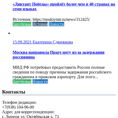
«Диктант Победы» пройдёт более чем в 40 странах на
семи языках
Источник: https://russkiymir.ru/news/312425/
Зарубежье
История
Новости
15.09.2021
Екатерина Сдвижкова
Москва направила Праге ноту из-за задержания
россиянина
МИД РФ потребовал предоставить России полные
сведения по поводу причины задержания российского
гражданина в пражском аэропорту. Для этого...
Зарубежье
Новости
Контакты
Телефон редакции:
+7(938) 104-96-00
Адрес для корреспонденции:
г. Липецк ул. Октябрьская д. 73