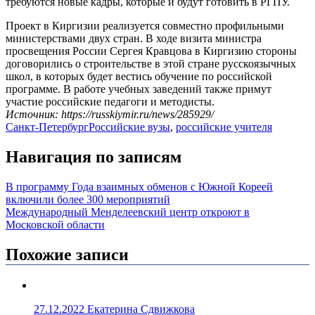
требуются новые кадры, которые и будут готовить в РГПУ.
Проект в Киргизии реализуется совместно профильными
министерствами двух стран. В ходе визита министра
просвещения России Сергея Кравцова в Киргизию стороны
договорились о строительстве в этой стране русскоязычных
школ, в которых будет вестись обучение по российской
программе. В работе учебных заведений также примут
участие российские педагоги и методисты.
Источник: https://russkiymir.ru/news/285929/
Санкт-Петербург
Российские вузы
,
российские учителя
Навигация по записям
В программу Года взаимных обменов с Южной Кореей
включили более 300 мероприятий
Международный Менделеевский центр откроют в
Московской области
Похожие записи
27.12.2022
Екатерина Сдвижкова