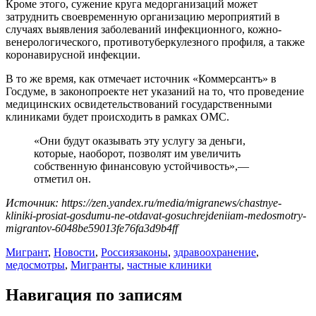
Кроме этого, сужение круга медорганизаций может
затруднить своевременную организацию мероприятий в
случаях выявления заболеваний инфекционного, кожно-
венерологического, противотуберкулезного профиля, а также
коронавирусной инфекции.
В то же время, как отмечает источник «Коммерсантъ» в
Госдуме, в законопроекте нет указаний на то, что проведение
медицинских освидетельствований государственными
клиниками будет происходить в рамках ОМС.
«Они будут оказывать эту услугу за деньги,
которые, наоборот, позволят им увеличить
собственную финансовую устойчивость»,—
отметил он.
Источник: https://zen.yandex.ru/media/migranews/chastnye-
kliniki-prosiat-gosdumu-ne-otdavat-gosuchrejdeniiam-medosmotry-
migrantov-6048be59013fe76fa3d9b4ff
Мигрант
,
Новости
,
Россия
законы
,
здравоохранение
,
медосмотры
,
Мигранты
,
частные клиники
Навигация по записям