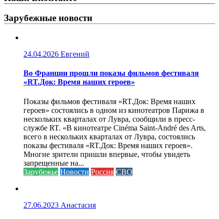
Зарубежные новости
24.04.2026
Евгений
Во Франции прошли показы фильмов фестиваля
«RT.Док: Время наших героев»
Показы фильмов фестиваля «RT.Док: Время наших
героев» состоялись в одном из кинотеатров Парижа в
нескольких кварталах от Лувра, сообщили в пресс-
службе RT. «В кинотеатре Cinéma Saint-André des Arts,
всего в нескольких кварталах от Лувра, состоялись
показы фестиваля «RT.Док: Время наших героев».
Многие зрители пришли впервые, чтобы увидеть
запрещенные на...
Зарубежье
Новости
Россия
СВО
27.06.2023
Анастасия