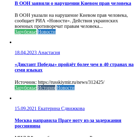
В ООН заявили о нарушении Киевом прав человека
В ООН указали на нарушение Киевом прав человека,
сообщает РИА «Новости». Действия украинских
военных противоречат правам человека...
Зарубежье
Новости
18.04.2023
Анастасия
«Диктант Победы» пройдёт более чем в 40 странах на
семи языках
Источник: https://russkiymir.ru/news/312425/
Зарубежье
История
Новости
15.09.2021
Екатерина Сдвижкова
Москва направила Праге ноту из-за задержания
россиянина