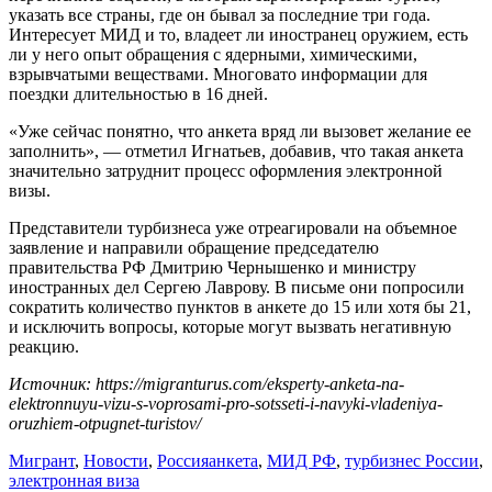
указать все страны, где он бывал за последние три года.
Интересует МИД и то, владеет ли иностранец оружием, есть
ли у него опыт обращения с ядерными, химическими,
взрывчатыми веществами. Многовато информации для
поездки длительностью в 16 дней.
«Уже сейчас понятно, что анкета вряд ли вызовет желание ее
заполнить», — отметил Игнатьев, добавив, что такая анкета
значительно затруднит процесс оформления электронной
визы.
Представители турбизнеса уже отреагировали на объемное
заявление и направили обращение председателю
правительства РФ Дмитрию Чернышенко и министру
иностранных дел Сергею Лаврову. В письме они попросили
сократить количество пунктов в анкете до 15 или хотя бы 21,
и исключить вопросы, которые могут вызвать негативную
реакцию.
Источник: https://migranturus.com/eksperty-anketa-na-
elektronnuyu-vizu-s-voprosami-pro-sotsseti-i-navyki-vladeniya-
oruzhiem-otpugnet-turistov/
Мигрант
,
Новости
,
Россия
анкета
,
МИД РФ
,
турбизнес России
,
электронная виза