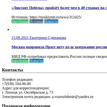
«Диктант Победы» пройдёт более чем в 40 странах на 
Источник: https://russkiymir.ru/news/312425/
Зарубежье
История
Новости
15.09.2021
Екатерина Сдвижкова
Москва направила Праге ноту из-за задержания росси
МИД РФ потребовал предоставить России полные сведени
Зарубежье
Новости
Контакты
Телефон редакции:
+7(938) 104-96-00
Адрес для корреспонденции:
г. Липецк ул. Октябрьская д. 73
Электронная почта редакции: a.vozrozhdenie@yandex.ru
Правовая информация