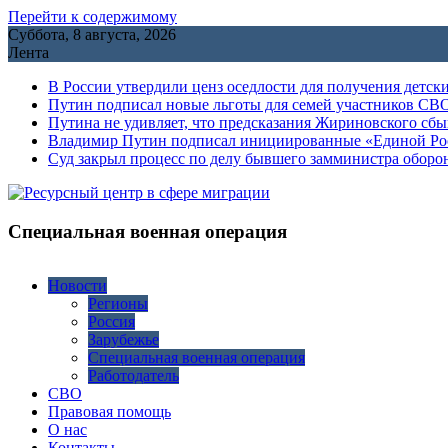
Перейти к содержимому
Суббота, 8 августа, 2026
Лента
В России утвердили ценз оседлости для получения детск
Путин подписал новые льготы для семей участников СВО
Путина не удивляет, что предсказания Жириновского сб
Владимир Путин подписал инициированные «Единой Росс
Cуд закрыл процесс по делу бывшего замминистра обор
Специальная военная операция
Новости
Регионы
Россия
Зарубежье
Специальная военная операция
Работодатель
СВО
Правовая помощь
О нас
Контакты