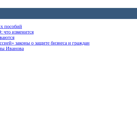
их пособий
: что изменится
ываются
ией» законы о защите бизнеса и граждан
оны Иванова