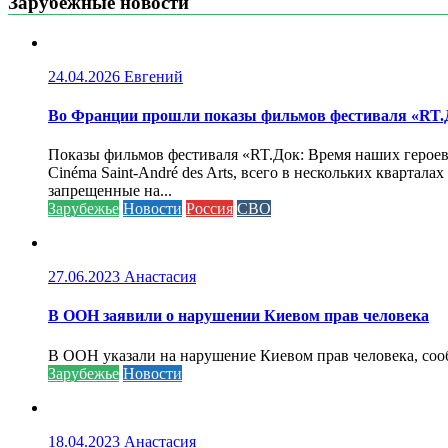
Зарубежные новости
24.04.2026
Евгений
Во Франции прошли показы фильмов фестиваля «RT.Д
Показы фильмов фестиваля «RT.Док: Время наших героев»
Cinéma Saint-André des Arts, всего в нескольких кварта
запрещенные на...
Зарубежье
Новости
Россия
СВО
27.06.2023
Анастасия
В ООН заявили о нарушении Киевом прав человека
В ООН указали на нарушение Киевом прав человека, соо
Зарубежье
Новости
18.04.2023
Анастасия