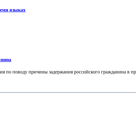
семи языках
янина
я по поводу причины задержания российского гражданина в праж