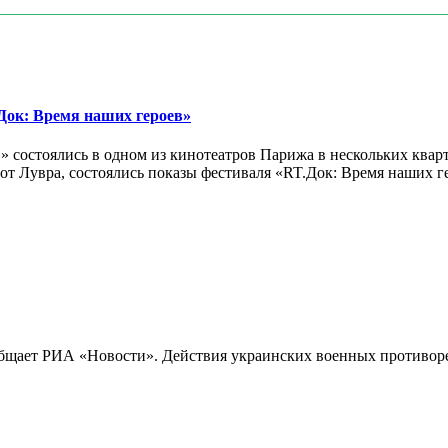
ок: Время наших героев»
 состоялись в одном из кинотеатров Парижа в нескольких кварт
лах от Лувра, состоялись показы фестиваля «RT.Док: Время наших
бщает РИА «Новости». Действия украинских военных противореч