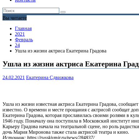
Вы читаете
Главная
2021
Февраль
24
Ушла из жизни актриса Екатерина Градова
Ушла из жизни актриса Екатерина Град
24.02.2021
Екатерина Сдвижкова
Ушла из жизни известная актриса Екатерина Градова, сообщае
известно. О времени и месте прощания с актрисой сообщат до
Екатерина Градова, которая прославилась своими ролями в кул
1946 году. Поначалу она поступила в Московский институт ино
Карьеру Градова начала на театральной сцене, но роль радис
дочь Мария Миронова также стала актрисой театра и кино.
Источник: https://russkiymir.ru/news/284837/