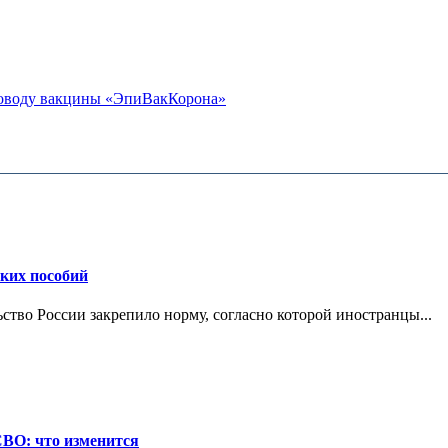
 поводу вакцины «ЭпиВакКорона»
ских пособий
ьство России закрепило норму, согласно которой иностранцы...
СВО: что изменится