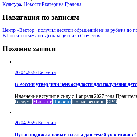
Культура
,
Новости
Екатерина Градова
Навигация по записям
Центр «Вектор» получил десятки обращений из-за рубежа по
В России отмечают День защитника Отечества
Похожие записи
26.04.2026
Евгений
В России утвердили ценз оседлости для получения дет
Изменение вступит в силу с 1 апреля 2027 года Правител
Госдума
Мигрант
Новости
Новые регионы
СВО
26.04.2026
Евгений
Путин подписал новые льготы для семей участников 