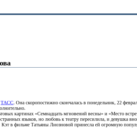
ова
т
ТАСС
. Она скоропостижно скончалась в понедельник, 22 феврал
полнительно.
ьтовых картинах «Семнадцать мгновений весны» и «Место встреч
странных языков, но любовь к театру пересилила, и девушка вн
тки Кэт в фильме Татьяны Лиозновой принесла ей огромную поп