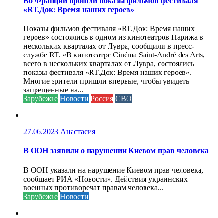
Во Франции прошли показы фильмов фестиваля
«RT.Док: Время наших героев»
Показы фильмов фестиваля «RT.Док: Время наших
героев» состоялись в одном из кинотеатров Парижа в
нескольких кварталах от Лувра, сообщили в пресс-
службе RT. «В кинотеатре Cinéma Saint-André des Arts,
всего в нескольких кварталах от Лувра, состоялись
показы фестиваля «RT.Док: Время наших героев».
Многие зрители пришли впервые, чтобы увидеть
запрещенные на...
Зарубежье
Новости
Россия
СВО
27.06.2023
Анастасия
В ООН заявили о нарушении Киевом прав человека
В ООН указали на нарушение Киевом прав человека,
сообщает РИА «Новости». Действия украинских
военных противоречат правам человека...
Зарубежье
Новости