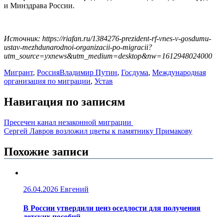
и Минздрава России.
Источник: https://riafan.ru/1384276-prezident-rf-vnes-v-gosdumu-
ustav-mezhdunarodnoi-organizacii-po-migracii?
utm_source=yxnews&utm_medium=desktop&nw=1612948024000
Мигрант
,
Россия
Владимир Путин
,
Госдума
,
Международная
организация по миграции
,
Устав
Навигация по записям
Пресечен канал незаконной миграции
Сергей Лавров возложил цветы к памятнику Примакову
Похожие записи
26.04.2026
Евгений
В России утвердили ценз оседлости для получения
детских пособий