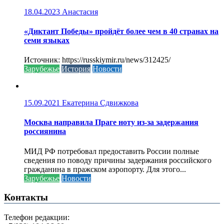
18.04.2023
Анастасия
«Диктант Победы» пройдёт более чем в 40 странах на
семи языках
Источник: https://russkiymir.ru/news/312425/
Зарубежье
История
Новости
15.09.2021
Екатерина Сдвижкова
Москва направила Праге ноту из-за задержания
россиянина
МИД РФ потребовал предоставить России полные
сведения по поводу причины задержания российского
гражданина в пражском аэропорту. Для этого...
Зарубежье
Новости
Контакты
Телефон редакции: