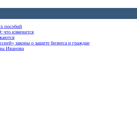
их пособий
: что изменится
ываются
ией» законы о защите бизнеса и граждан
оны Иванова