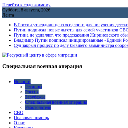
Перейти к содержимому
Суббота, 8 августа, 2026
Лента
В России утвердили ценз оседлости для получения детск
Путин подписал новые льготы для семей участников СВО
Путина не удивляет, что предсказания Жириновского сб
Владимир Путин подписал инициированные «Единой Росс
Cуд закрыл процесс по делу бывшего замминистра обор
Специальная военная операция
Новости
Регионы
Россия
Зарубежье
Специальная военная операция
Работодатель
СВО
Правовая помощь
О нас
Контакты