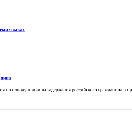
семи языках
янина
я по поводу причины задержания российского гражданина в праж