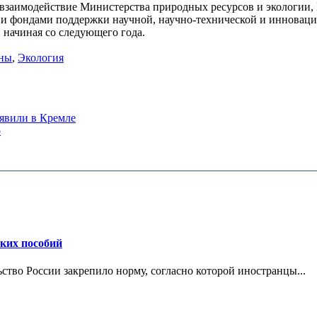
ь взаимодействие Министерства природных ресурсов и экологии
 фондами поддержки научной, научно-технической и инновацио
 начиная со следующего года.
аны
,
Экология
аявили в Кремле
р
ских пособий
ьство России закрепило норму, согласно которой иностранцы...