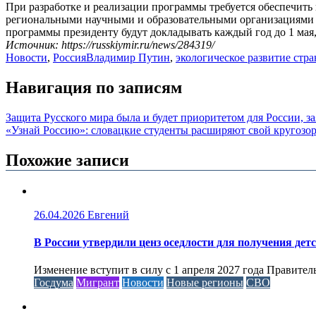
При разработке и реализации программы требуется обеспечит
региональными научными и образовательными организациями и
программы президенту будут докладывать каждый год до 1 мая,
Источник: https://russkiymir.ru/news/284319/
Новости
,
Россия
Владимир Путин
,
экологическое развитие стр
Навигация по записям
Защита Русского мира была и будет приоритетом для России, з
«Узнай Россию»: словацкие студенты расширяют свой кругозо
Похожие записи
26.04.2026
Евгений
В России утвердили ценз оседлости для получения дет
Изменение вступит в силу с 1 апреля 2027 года Правител
Госдума
Мигрант
Новости
Новые регионы
СВО