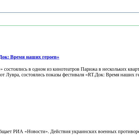
ок: Время наших героев»
 состоялись в одном из кинотеатров Парижа в нескольких кварт
лах от Лувра, состоялись показы фестиваля «RT.Док: Время наших
бщает РИА «Новости». Действия украинских военных противореч