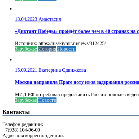
18.04.2023
Анастасия
«Диктант Победы» пройдёт более чем в 40 странах на 
Источник: https://russkiymir.ru/news/312425/
Зарубежье
История
Новости
15.09.2021
Екатерина Сдвижкова
Москва направила Праге ноту из-за задержания росси
МИД РФ потребовал предоставить России полные сведени
Зарубежье
Новости
Контакты
Телефон редакции:
+7(938) 104-96-00
Адрес для корреспонденции: