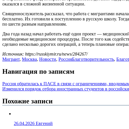
оказался в сложной жизненной ситуации.
Священнослужитель рассказал, что работа с мигрантами начала
бесплатно. Их готовили к поступлению в русскую школу. Тогда 
по шести разным направлениям.
Два года назад начал работать ещё один проект — медицински
необходимые медицинские процедуры. После того как содейств
сделано несколько дорогих операций, а теперь плановые опера
Источник: https://russkiymir.ru/news/284267/
Мигрант
,
Москва
,
Новости
,
Россия
Благотворительность
,
Благо
Навигация по записям
Россия обратилась к ПАСЕ в связи с ограничениями, вводимы
Изменился порядок отбора иностранных студентов в российски
Похожие записи
26.04.2026
Евгений