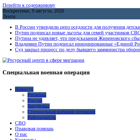
Перейти к содержимому
Воскресенье, 9 августа, 2026
Лента
В России утвердили ценз оседлости для получения детск
Путин подписал новые льготы для семей участников СВО
Путина не удивляет, что предсказания Жириновского сб
Владимир Путин подписал инициированные «Единой Росс
Cуд закрыл процесс по делу бывшего замминистра обор
Специальная военная операция
Новости
Регионы
Россия
Зарубежье
Специальная военная операция
Работодатель
СВО
Правовая помощь
О нас
Контакты