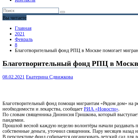
Вы читаете
Главная
2021
Февраль
8
Благотворительный фонд РПЦ в Москве помогает мигра
Благотворительный фонд РПЦ в Москв
08.02.2021
Екатерина Сдвижкова
Благотворительный фонд помощи мигрантам «Рядом дом» на рег
необходимости и лекарства, сообщает
РИА «Новости»
.
По словам священника Дионисия Гришкова, который выступает
пандемии.
Прошлой весной каждую неделю волонтёры начали раздавать п
собственные деньги, уточнил священник. Пару месяцев назад н
В перспективе фонд собирается организовать детский сад для д