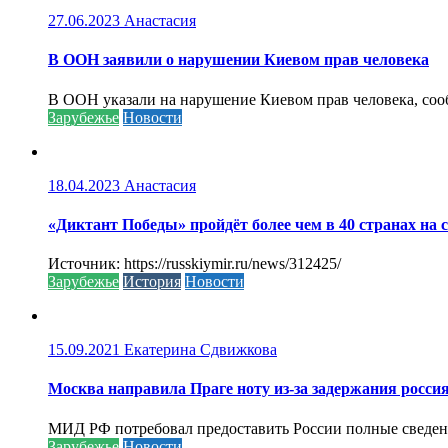
27.06.2023
Анастасия
В ООН заявили о нарушении Киевом прав человека
В ООН указали на нарушение Киевом прав человека, соо
Зарубежье
Новости
18.04.2023
Анастасия
«Диктант Победы» пройдёт более чем в 40 странах на 
Источник: https://russkiymir.ru/news/312425/
Зарубежье
История
Новости
15.09.2021
Екатерина Сдвижкова
Москва направила Праге ноту из-за задержания росси
МИД РФ потребовал предоставить России полные сведени
Зарубежье
Новости