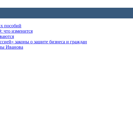
их пособий
: что изменится
ываются
ией» законы о защите бизнеса и граждан
оны Иванова