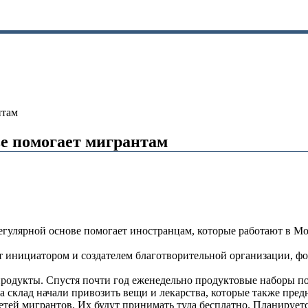
нтам
е помогает мигрантам
улярной основе помогает иностранцам, которые работают в Мос
 инициатором и создателем благотворительной организации, ф
родукты. Спустя почти год еженедельно продуктовые наборы по
а склад начали привозить вещи и лекарства, которые также пред
етей мигрантов. Их будут принимать туда бесплатно. Планируетс