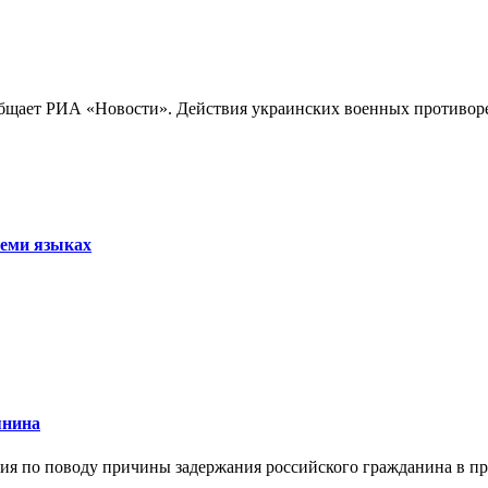
бщает РИА «Новости». Действия украинских военных противореч
семи языках
янина
я по поводу причины задержания российского гражданина в праж