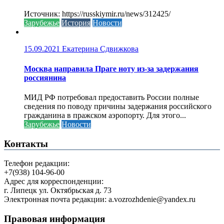
Источник: https://russkiymir.ru/news/312425/
Зарубежье
История
Новости
15.09.2021
Екатерина Сдвижкова
Москва направила Праге ноту из-за задержания
россиянина
МИД РФ потребовал предоставить России полные
сведения по поводу причины задержания российского
гражданина в пражском аэропорту. Для этого...
Зарубежье
Новости
Контакты
Телефон редакции:
+7(938) 104-96-00
Адрес для корреспонденции:
г. Липецк ул. Октябрьская д. 73
Электронная почта редакции: a.vozrozhdenie@yandex.ru
Правовая информация