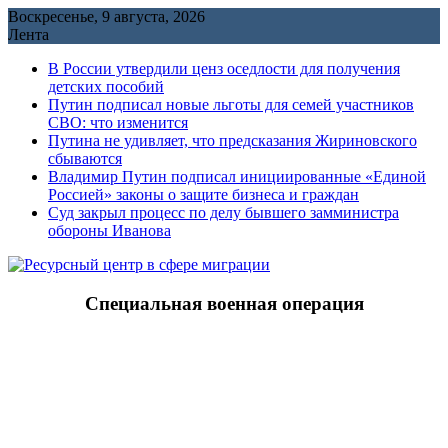
Перейти
Воскресенье, 9 августа, 2026
к
Лента
содержимому
В России утвердили ценз оседлости для получения
детских пособий
Путин подписал новые льготы для семей участников
СВО: что изменится
Путина не удивляет, что предсказания Жириновского
сбываются
Владимир Путин подписал инициированные «Единой
Россией» законы о защите бизнеса и граждан
Cуд закрыл процесс по делу бывшего замминистра
обороны Иванова
Специальная военная операция