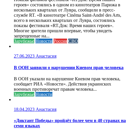
героев» состоялись в одном из кинотеатров Парижа в
нескольких кварталах от Лувра, сообщили в пресс-
службе RT. «В кинотеатре Cinéma Saint-André des Arts,
всего в нескольких кварталах от Лувра, состоялись
показы фестиваля «RT.Док: Время наших героев».
Многие зрители пришли впервые, чтобы увидеть
запрещенные на...
Зарубежье
Новости
Россия
СВО
27.06.2023
Анастасия
В ООН заявили о нарушении Киевом прав человека
В ООН указали на нарушение Киевом прав человека,
сообщает РИА «Новости». Действия украинских
военных противоречат правам человека...
Зарубежье
Новости
18.04.2023
Анастасия
«Диктант Победы» пройдёт более чем в 40 странах на
семи языках