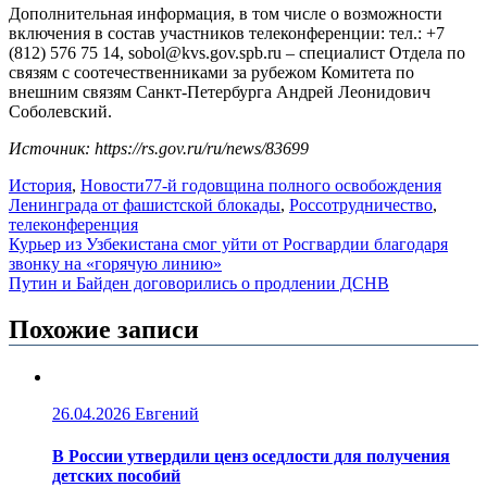
Дополнительная информация, в том числе о возможности
включения в состав участников телеконференции: тел.: +7
(812) 576 75 14, sobol@kvs.gov.spb.ru – специалист Отдела по
связям с соотечественниками за рубежом Комитета по
внешним связям Санкт-Петербурга Андрей Леонидович
Соболевский.
Источник: https://rs.gov.ru/ru/news/83699
История
,
Новости
77-й годовщина полного освобождения
Ленинграда от фашистской блокады
,
Россотрудничество
,
телеконференция
Навигация
Курьер из Узбекистана смог уйти от Росгвардии благодаря
звонку на «горячую линию»
по
Путин и Байден договорились о продлении ДСНВ
записям
Похожие записи
26.04.2026
Евгений
В России утвердили ценз оседлости для получения
детских пособий