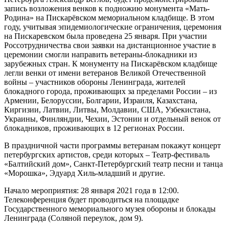
запись возложения венков к подножию монумента «Мать-
Родина» на Пискарёвском мемориальном кладбище. В этом
году, учитывая эпидемиологические ограничения, церемония
на Пискаревском была проведена 25 января. При участии
Россотрудничества свои заявки на дистанционное участие в
церемонии смогли направить ветераны-блокадники из
зарубежных стран. К монументу на Пискарёвском кладбище
легли венки от имени ветеранов Великой Отечественной
войны – участников обороны Ленинграда, жителей
блокадного города, проживающих за пределами России – из
Армении, Белоруссии, Болгарии, Израиля, Казахстана,
Киргизии, Латвии, Литвы, Молдавии, США, Узбекистана,
Украины, Финляндии, Чехии, Эстонии и отдельный венок от
блокадников, проживающих в 12 регионах России.
В праздничной части программы ветеранам покажут концерт
петербургских артистов, среди которых – Театр-фестиваль
«Балтийский дом», Санкт-Петербургский театр песни и танца
«Морошка», Эдуард Хиль-младший и другие.
Начало мероприятия: 28 января 2021 года в 12:00.
Телеконференция будет проводиться на площадке
Государственного мемориального музея обороны и блокады
Ленинграда (Соляной переулок, дом 9).