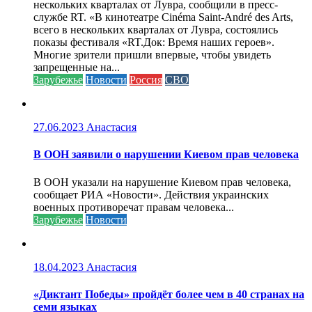
нескольких кварталах от Лувра, сообщили в пресс-
службе RT. «В кинотеатре Cinéma Saint-André des Arts,
всего в нескольких кварталах от Лувра, состоялись
показы фестиваля «RT.Док: Время наших героев».
Многие зрители пришли впервые, чтобы увидеть
запрещенные на...
Зарубежье
Новости
Россия
СВО
27.06.2023
Анастасия
В ООН заявили о нарушении Киевом прав человека
В ООН указали на нарушение Киевом прав человека,
сообщает РИА «Новости». Действия украинских
военных противоречат правам человека...
Зарубежье
Новости
18.04.2023
Анастасия
«Диктант Победы» пройдёт более чем в 40 странах на
семи языках