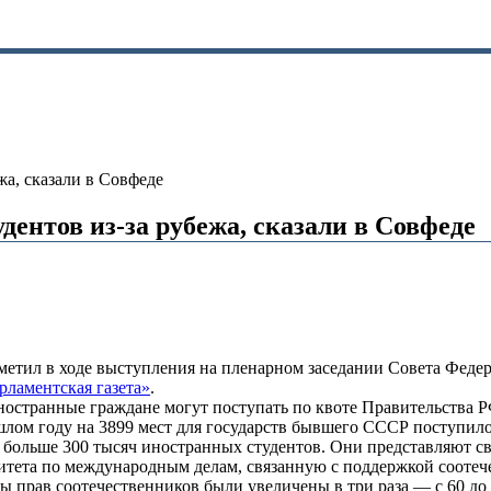
жа, сказали в Совфеде
дентов из-за рубежа, сказали в Совфеде
отметил в ходе выступления на пленарном заседании Совета Феде
рламентская газета»
.
остранные граждане могут поступать по квоте Правительства РФ
шлом году на 3899 мест для государств бывшего СССР поступило
больше 300 тысяч иностранных студентов. Они представляют св
тета по международным делам, связанную с поддержкой соотече
 прав соотечественников были увеличены в три раза — с 60 до