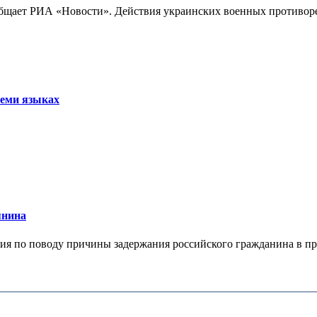
бщает РИА «Новости». Действия украинских военных противореч
семи языках
янина
я по поводу причины задержания российского гражданина в праж