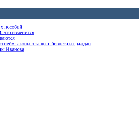
их пособий
: что изменится
ываются
ией» законы о защите бизнеса и граждан
оны Иванова