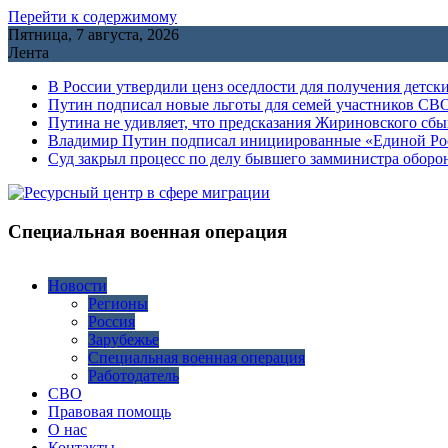
Перейти к содержимому
Пятница, 7 августа, 2026
Лента
В России утвердили ценз оседлости для получения детск
Путин подписал новые льготы для семей участников СВО
Путина не удивляет, что предсказания Жириновского сб
Владимир Путин подписал инициированные «Единой Росс
Cуд закрыл процесс по делу бывшего замминистра обор
Специальная военная операция
Новости
Регионы
Россия
Зарубежье
Специальная военная операция
Работодатель
СВО
Правовая помощь
О нас
Контакты