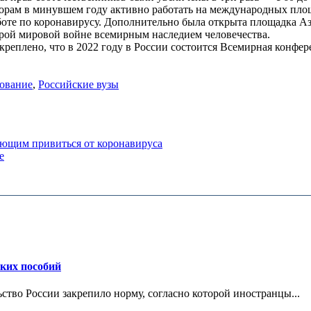
торам в минувшем году активно работать на международных пло
оте по коронавирусу. Дополнительно была открыта площадка Аз
рой мировой войне всемирным наследием человечества.
креплено, что в 2022 году в России состоится Всемирная конфе
ование
,
Российские вузы
лающим привиться от коронавируса
е
ских пособий
ьство России закрепило норму, согласно которой иностранцы...