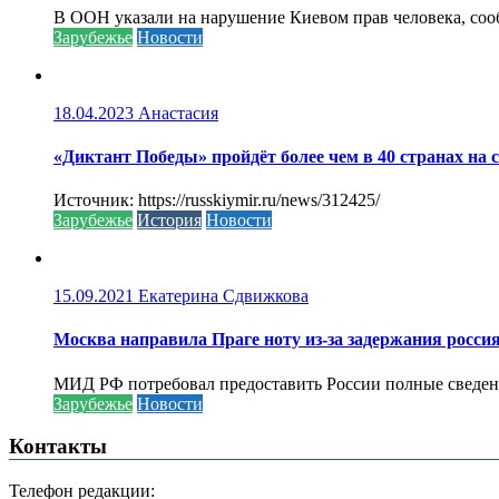
В ООН указали на нарушение Киевом прав человека, соо
Зарубежье
Новости
18.04.2023
Анастасия
«Диктант Победы» пройдёт более чем в 40 странах на 
Источник: https://russkiymir.ru/news/312425/
Зарубежье
История
Новости
15.09.2021
Екатерина Сдвижкова
Москва направила Праге ноту из-за задержания росси
МИД РФ потребовал предоставить России полные сведени
Зарубежье
Новости
Контакты
Телефон редакции: