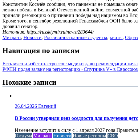
Константин Косачёв сообщил, что пандемия не помешала сена
летию победы в Великой Отечественной войне, совместной раб
приняли резолюцию о признании победы над нацизмом во Вто
Кроме того, в сентябре резолюцией Генассамблеи ООН было за
добавил сенатор.
Источник: https://russkiymir.ru/news/283644/
Мигрант
,
Новости
,
Россия
иностранные студенты
,
квоты
,
Образ
Навигация по записям
Есть мясо и избегать стрессов: медики дали рекомендации же
РФПИ подал заявку на регистрацию «Спутника V» в Евросоюз
Похожие записи
26.04.2026
Евгений
В России утвердили ценз оседлости для получения дет
Изменение вступит в силу с 1 апреля 2027 года Правител
Госдума
Мигрант
Новости
Новые регионы
СВО