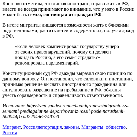
Костенко отметила, что лишая иностранца права жить в РФ,
власти не всегда принимают во внимание, что у него в России
может быть
семья, состоящая из граждан РФ
.
В итоге мигранты лишаются возможности жить с близкими
родственниками, растить детей и содержать их, получая доход
в РФ.
«Если человек компенсировал государству ущерб
от своих правонарушений, почему он должен
покидать Россию, а его семья страдать?» —
резюмировала парламентарий.
Конституционный суд РФ дважды выразил свою позицию по
данному вопросу. Он постановил, что силовики и инстанции,
принимая решение выслать иностранного гражданина или
аннулировать разрешение на пребывание в РФ, обязаны
учесть соразмерность и справедливость ответственности.
Источник: https://zen.yandex.ru/media/migranews/migrantov-s-
semiami-predlagaiut-ne-deportirovat-iz-rossii-posle-narushenii-
600044f1cad2204d6e7493c0
Мигрант
,
Россия
депортация
,
законы
,
Мигранты
,
общество
,
Россия