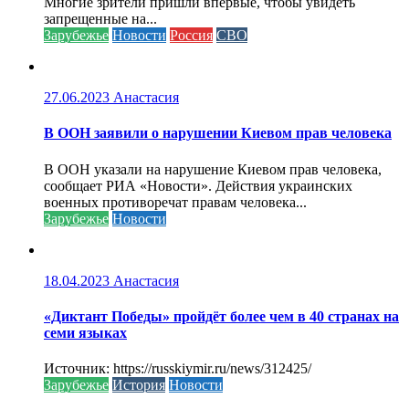
Многие зрители пришли впервые, чтобы увидеть
запрещенные на...
Зарубежье
Новости
Россия
СВО
27.06.2023
Анастасия
В ООН заявили о нарушении Киевом прав человека
В ООН указали на нарушение Киевом прав человека,
сообщает РИА «Новости». Действия украинских
военных противоречат правам человека...
Зарубежье
Новости
18.04.2023
Анастасия
«Диктант Победы» пройдёт более чем в 40 странах на
семи языках
Источник: https://russkiymir.ru/news/312425/
Зарубежье
История
Новости