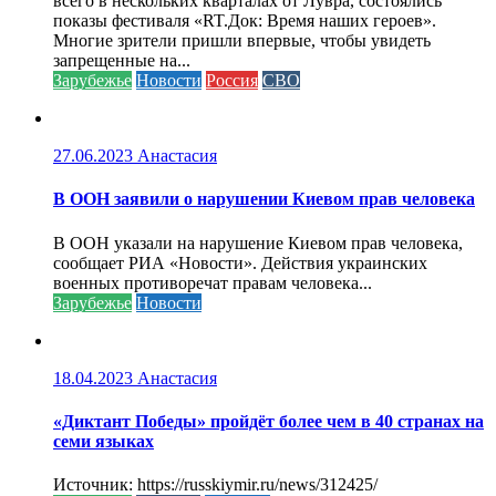
всего в нескольких кварталах от Лувра, состоялись
показы фестиваля «RT.Док: Время наших героев».
Многие зрители пришли впервые, чтобы увидеть
запрещенные на...
Зарубежье
Новости
Россия
СВО
27.06.2023
Анастасия
В ООН заявили о нарушении Киевом прав человека
В ООН указали на нарушение Киевом прав человека,
сообщает РИА «Новости». Действия украинских
военных противоречат правам человека...
Зарубежье
Новости
18.04.2023
Анастасия
«Диктант Победы» пройдёт более чем в 40 странах на
семи языках
Источник: https://russkiymir.ru/news/312425/