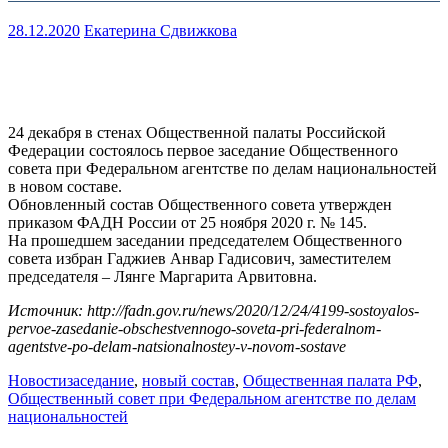
28.12.2020
Екатерина Сдвижкова
24 декабря в стенах Общественной палаты Российской
Федерации состоялось первое заседание Общественного
совета при Федеральном агентстве по делам национальностей
в новом составе.
Обновленный состав Общественного совета утвержден
приказом ФАДН России от 25 ноября 2020 г. № 145.
На прошедшем заседании председателем Общественного
совета избран Гаджиев Анвар Гадисович, заместителем
председателя – Лянге Маргарита Арвитовна.
Источник: http://fadn.gov.ru/news/2020/12/24/4199-sostoyalos-
pervoe-zasedanie-obschestvennogo-soveta-pri-federalnom-
agentstve-po-delam-natsionalnostey-v-novom-sostave
Новости
заседание
,
новый состав
,
Общественная палата РФ
,
Общественный совет при Федеральном агентстве по делам
национальностей