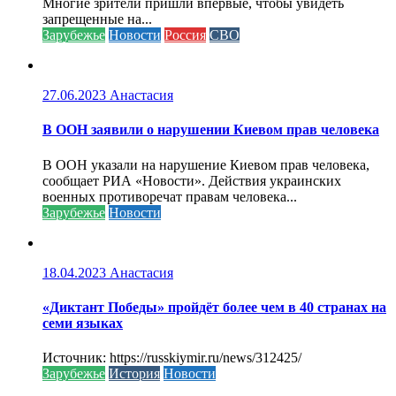
Многие зрители пришли впервые, чтобы увидеть
запрещенные на...
Зарубежье
Новости
Россия
СВО
27.06.2023
Анастасия
В ООН заявили о нарушении Киевом прав человека
В ООН указали на нарушение Киевом прав человека,
сообщает РИА «Новости». Действия украинских
военных противоречат правам человека...
Зарубежье
Новости
18.04.2023
Анастасия
«Диктант Победы» пройдёт более чем в 40 странах на
семи языках
Источник: https://russkiymir.ru/news/312425/
Зарубежье
История
Новости