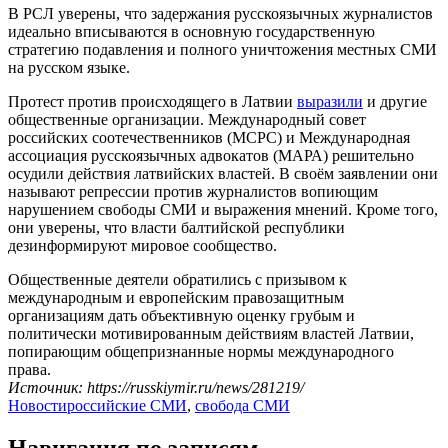
В РСЛ уверены, что задержания русскоязычных журналистов
идеально вписываются в основную государственную
стратегию подавления и полного уничтожения местных СМИ
на русском языке.
Протест против происходящего в Латвии
выразили
и другие
общественные организации. Международный совет
российских соотечественников (МСРС) и Международная
ассоциация русскоязычных адвокатов (МАРА) решительно
осудили действия латвийских властей. В своём заявлении они
называют репрессии против журналистов вопиющим
нарушением свободы СМИ и выражения мнений. Кроме того,
они уверены, что власти балтийской республики
дезинформируют мировое сообщество.
Общественные деятели обратились с призывом к
международным и европейским правозащитным
организациям дать объективную оценку грубым и
политически мотивированным действиям властей Латвии,
попирающим общепризнанные нормы международного
права.
Источник: https://russkiymir.ru/news/281219/
Новости
российские СМИ
,
свобода СМИ