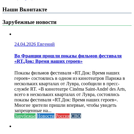
Наши Вконтакте
Зарубежные новости
24.04.2026
Евгений
Во Франции прошли показы фильмов фестиваля
«RT.Док: Время наших героев»
Показы фильмов фестиваля «RT.Док: Время наших
героев» состоялись в одном из кинотеатров Парижа в
нескольких кварталах от Лувра, сообщили в пресс-
службе RT. «В кинотеатре Cinéma Saint-André des Arts,
всего в нескольких кварталах от Лувра, состоялись
показы фестиваля «RT.Док: Время наших героев».
Многие зрители пришли впервые, чтобы увидеть
запрещенные на...
Зарубежье
Новости
Россия
СВО