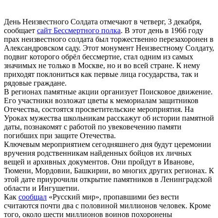
День Неизвестного Солдата отмечают в четверг, 3 декабря,
сообщает
сайт Бессмертного полка
. В этот день в 1966 году
прах неизвестного солдата был торжественно перезахоронен в
Александровском саду. Этот монумент Неизвестному Солдату,
подвиг которого обрёл бессмертие, стал одним из самых
значимых не только в Москве, но и во всей стране. К нему
приходят поклониться как первые лица государства, так и
рядовые граждане.
В регионах памятные акции организует Поисковое движение.
Его участники возложат цветы к мемориалам защитников
Отечества, состоятся просветительские мероприятия. На
Уроках мужества школьникам расскажут об истории памятной
даты, познакомят с работой по увековечению памяти
погибших при защите Отечества.
Ключевым мероприятием сегодняшнего дня будут церемонии
вручения родственникам найденных бойцов их личных
вещей и архивных документов. Они пройдут в Иванове,
Тюмени, Мордовии, Башкирии, во многих других регионах. К
этой дате приурочили открытие памятников в Ленинградской
области и Ингушетии.
Как
сообщал
«Русский мир», пропавшими без вести
считаются почти два с половиной миллионов человек. Кроме
того, около шести миллионов воинов похоронены