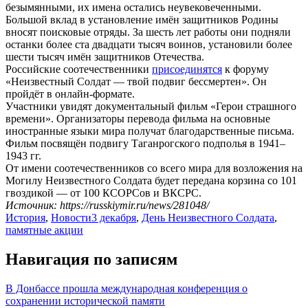
безымянными, их имена остались неувековеченными.
Большой вклад в установление имён защитников Родины
вносят поисковые отряды. За шесть лет работы они подняли
останки более ста двадцати тысяч воинов, установили более
шести тысяч имён защитников Отечества.
Российские соотечественники
присоединятся
к форуму
«Неизвестный Солдат — твой подвиг бессмертен». Он
пройдёт в онлайн-формате.
Участники увидят документальный фильм «Герои страшного
времени». Организаторы перевода фильма на основные
иностранные языки мира получат благодарственные письма.
Фильм посвящён подвигу Таганрогского подполья в 1941–
1943 гг.
От имени соотечественников со всего мира для возложения на
Могилу Неизвестного Солдата будет передана корзина со 101
гвоздикой — от 100 КСОРСов и ВКСРС.
Источник: https://russkiymir.ru/news/281048/
История
,
Новости
3 декабря
,
День Неизвестного Солдата
,
памятные акции
Навигация по записям
В Донбассе прошла международная конференция о
сохранении исторической памяти