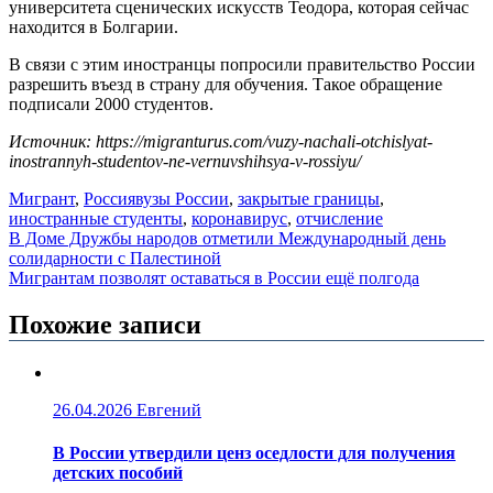
университета сценических искусств Теодора, которая сейчас
находится в Болгарии.
В связи с этим иностранцы попросили правительство России
разрешить въезд в страну для обучения. Такое обращение
подписали 2000 студентов.
Источник: https://migranturus.com/vuzy-nachali-otchislyat-
inostrannyh-studentov-ne-vernuvshihsya-v-rossiyu/
Мигрант
,
Россия
вузы России
,
закрытые границы
,
иностранные студенты
,
коронавирус
,
отчисление
Навигация
В Доме Дружбы народов отметили Международный день
солидарности с Палестиной
по
Мигрантам позволят оставаться в России ещё полгода
записям
Похожие записи
26.04.2026
Евгений
В России утвердили ценз оседлости для получения
детских пособий