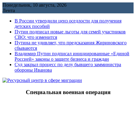
Перейти
Понедельник, 10 августа, 2026
к
Лента
содержимому
В России утвердили ценз оседлости для получения
детских пособий
Путин подписал новые льготы для семей участников
СВО: что изменится
Путина не удивляет, что предсказания Жириновского
сбываются
Владимир Путин подписал инициированные «Единой
Россией» законы о защите бизнеса и граждан
Cуд закрыл процесс по делу бывшего замминистра
обороны Иванова
Специальная военная операция