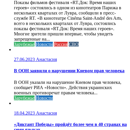
Показы фильмов фестиваля «RT.Док: Время наших
героев» состоялись в одном из кинотеатров Парижа в
нескольких кварталах от Лувра, сообщили в пресс-
службе RT. «В кинотеатре Cinéma Saint-André des Arts,
всего в нескольких кварталах от Лувра, состоялись
показы фестиваля «RT.Док: Время наших героев».
Многие зрители пришли впервые, чтобы увидеть
запрещенные на...
Зарубежье
Новости
Россия
СВО
27.06.2023
Анастасия
В ООН заявили о нарушении Киевом прав человека
В ООН указали на нарушение Киевом прав человека,
сообщает РИА «Новости». Действия украинских
военных противоречат правам человека...
Зарубежье
Новости
18.04.2023
Анастасия
«Диктант Победы» пройдёт более чем в 40 странах на
семи языках