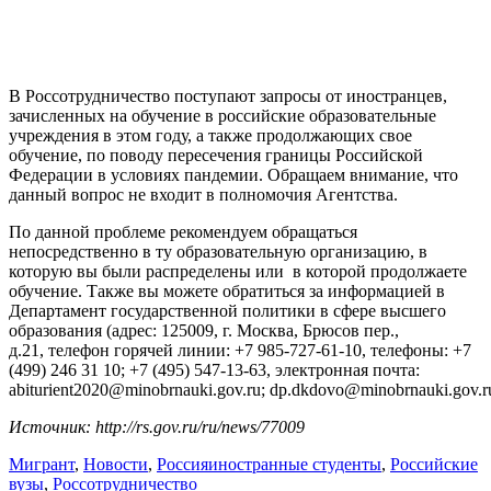
В Россотрудничество поступают запросы от иностранцев,
зачисленных на обучение в российские образовательные
учреждения в этом году, а также продолжающих свое
обучение, по поводу пересечения границы Российской
Федерации в условиях пандемии. Обращаем внимание, что
данный вопрос не входит в полномочия Агентства.
По данной проблеме рекомендуем обращаться
непосредственно в ту образовательную организацию, в
которую вы были распределены или в которой продолжаете
обучение. Также вы можете обратиться за информацией в
Департамент государственной политики в сфере высшего
образования (адрес: 125009, г. Москва, Брюсов пер.,
д.21, телефон горячей линии: +7 985-727-61-10, телефоны: +7
(499) 246 31 10; +7 (495) 547-13-63, электронная почта:
abiturient2020@minobrnauki.gov.ru; dp.dkdovo@minobrnauki.gov.r
Источник: http://rs.gov.ru/ru/news/77009
Мигрант
,
Новости
,
Россия
иностранные студенты
,
Российские
вузы
,
Россотрудничество