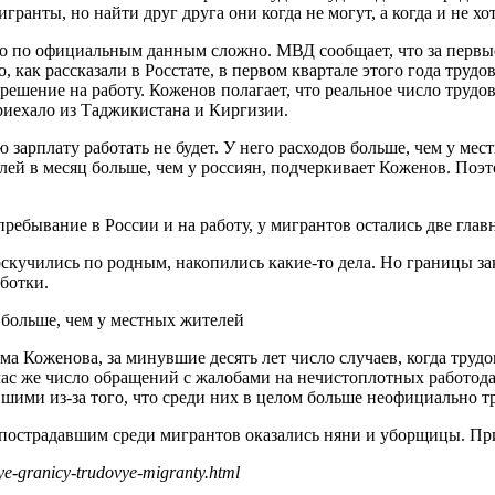
игранты, но найти друг друга они когда не могут, а когда и не хо
о по официальным данным сложно. МВД сообщает, что за первые
о, как рассказали в Росстате, в первом квартале этого года тру
зрешение на работу. Коженов полагает, что реальное число трудо
 приехало из Таджикистана и Киргизии.
арплату работать не будет. У него расходов больше, чем у мест
блей в месяц больше, чем у россиян, подчеркивает Коженов. Поэ
ребывание в России и на работу, у мигрантов остались две гла
скучились по родным, накопились какие-то дела. Но границы зак
ботки.
в больше, чем у местных жителей
а Коженова, за минувшие десять лет число случаев, когда трудо
с же число обращений с жалобами на нечистоплотных работодате
шими из-за того, что среди них в целом больше неофициально т
пострадавшим среди мигрантов оказались няни и уборщицы. При 
tye-granicy-trudovye-migranty.html