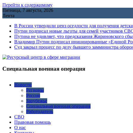
Перейти к содержимому
Пятница, 7 августа, 2026
Лента
В России утвердили ценз оседлости для получения детск
Путин подписал новые льготы для семей участников СВО
Путина не удивляет, что предсказания Жириновского сб
Владимир Путин подписал инициированные «Единой Росс
Cуд закрыл процесс по делу бывшего замминистра обор
Специальная военная операция
Новости
Регионы
Россия
Зарубежье
Специальная военная операция
Работодатель
СВО
Правовая помощь
О нас
Контакты