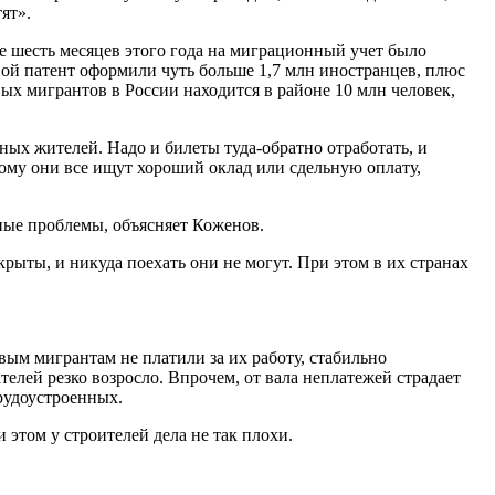
тят».
 шесть месяцев этого года на миграционный учет было
довой патент оформили чуть больше 1,7 млн иностранцев, плюс
вых мигрантов в России находится в районе 10 млн человек,
ных жителей. Надо и билеты туда-обратно отработать, и
тому они все ищут хороший оклад или сдельную оплату,
вные проблемы, объясняет Коженов.
рыты, и никуда поехать они не могут. При этом в их странах
вым мигрантам не платили за их работу, стабильно
лей резко возросло. Впрочем, от вала неплатежей страдает
рудоустроенных.
этом у строителей дела не так плохи.