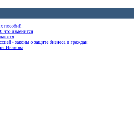
их пособий
: что изменится
ываются
ией» законы о защите бизнеса и граждан
оны Иванова