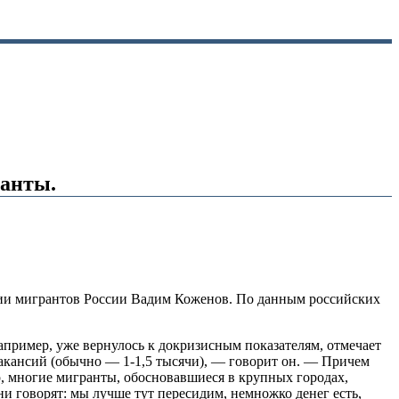
ранты.
ции мигрантов России Вадим Коженов. По данным российских
например, уже вернулось к докризисным показателям, отмечает
акансий (обычно — 1-1,5 тысячи), — говорит он. — Причем
мер, многие мигранты, обосновавшиеся в крупных городах,
и говорят: мы лучше тут пересидим, немножко денег есть,