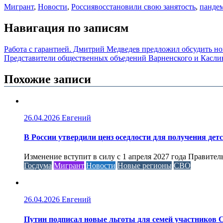
Мигрант
,
Новости
,
Россия
восстановили свою занятость
,
пандем
Навигация по записям
Работа с гарантией. Дмитрий Медведев предложил обсудить но
Представители общественных объедений Варненского и Каслин
Похожие записи
26.04.2026
Евгений
В России утвердили ценз оседлости для получения дет
Изменение вступит в силу с 1 апреля 2027 года Правител
Госдума
Мигрант
Новости
Новые регионы
СВО
26.04.2026
Евгений
Путин подписал новые льготы для семей участников 