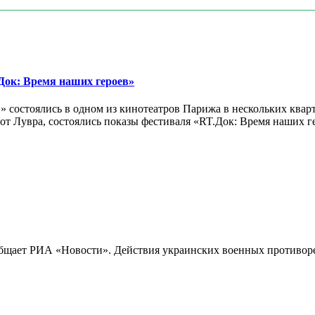
ок: Время наших героев»
 состоялись в одном из кинотеатров Парижа в нескольких кварт
лах от Лувра, состоялись показы фестиваля «RT.Док: Время наших
бщает РИА «Новости». Действия украинских военных противореч