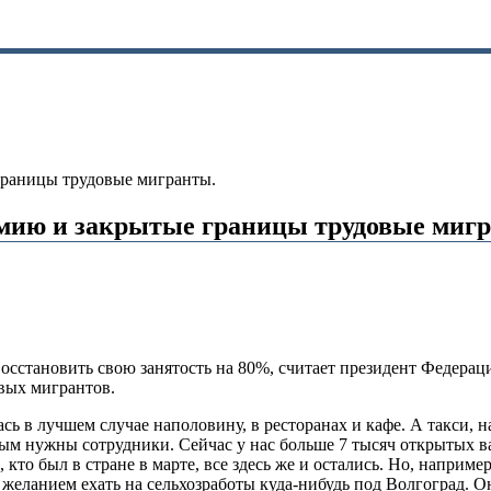
границы трудовые мигранты.
емию и закрытые границы трудовые миг
осстановить свою занятость на 80%, считает президент Федера
вых мигрантов.
сь в лучшем случае наполовину, в ресторанах и кафе. А такси, 
ым нужны сотрудники. Сейчас у нас больше 7 тысяч открытых в
е, кто был в стране в марте, все здесь же и остались. Но, напри
желанием ехать на сельхозработы куда-нибудь под Волгоград. Он