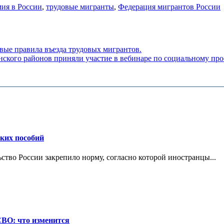
ия в России
,
трудовые мигранты
,
Федерация мигрантов России
вые правила въезда трудовых мигрантов.
ского районов приняли участие в вебинаре по социальному пр
ских пособий
ьство России закрепило норму, согласно которой иностранцы...
СВО: что изменится