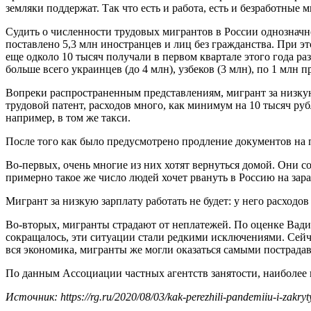
земляки поддержат. Так что есть и работа, есть и безработные м
Судить о численности трудовых мигрантов в России однозначн
поставлено 5,3 млн иностранцев и лиц без гражданства. При эт
еще одколо 10 тысяч получали в первом квартале этого года ра
больше всего украинцев (до 4 млн), узбеков (3 млн), по 1 млн
Вопреки распространенным представлениям, мигрант за низкую з
трудовой патент, расходов много, как минимум на 10 тысяч ру
например, в том же такси.
После того как было предусмотрено продление документов на п
Во-первых, очень многие из них хотят вернуться домой. Они со
примерно такое же число людей хочет рвануть в Россию на зара
Мигрант за низкую зарплату работать не будет: у него расходо
Во-вторых, мигранты страдают от неплатежей. По оценке Вадим
сокращалось, эти ситуации стали редкими исключениями. Сейча
вся экономика, мигранты же могли оказаться самыми пострадав
По данным Ассоциации частных агентств занятости, наиболее 
Источник: https://rg.ru/2020/08/03/kak-perezhili-pandemiiu-i-zakry