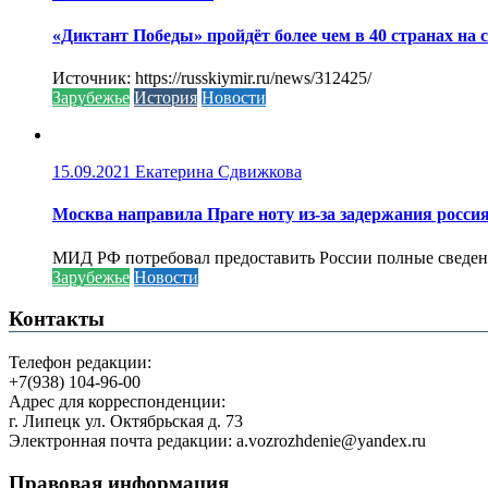
«Диктант Победы» пройдёт более чем в 40 странах на 
Источник: https://russkiymir.ru/news/312425/
Зарубежье
История
Новости
15.09.2021
Екатерина Сдвижкова
Москва направила Праге ноту из-за задержания росси
МИД РФ потребовал предоставить России полные сведени
Зарубежье
Новости
Контакты
Телефон редакции:
+7(938) 104-96-00
Адрес для корреспонденции:
г. Липецк ул. Октябрьская д. 73
Электронная почта редакции: a.vozrozhdenie@yandex.ru
Правовая информация