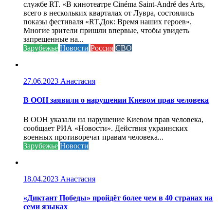
службе RT. «В кинотеатре Cinéma Saint-André des Arts,
всего в нескольких кварталах от Лувра, состоялись
показы фестиваля «RT.Док: Время наших героев».
Многие зрители пришли впервые, чтобы увидеть
запрещенные на...
Зарубежье
Новости
Россия
СВО
27.06.2023
Анастасия
В ООН заявили о нарушении Киевом прав человека
В ООН указали на нарушение Киевом прав человека,
сообщает РИА «Новости». Действия украинских
военных противоречат правам человека...
Зарубежье
Новости
18.04.2023
Анастасия
«Диктант Победы» пройдёт более чем в 40 странах на
семи языках