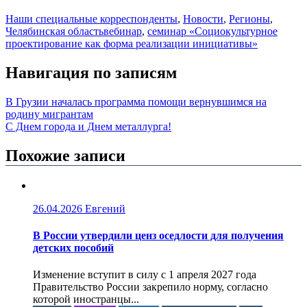
Наши специальные корреспонденты
,
Новости
,
Регионы
,
Челябинская область
вебинар
,
семинар «Социокультурное
проектирование как форма реализации инициативы»
Навигация по записям
В Грузии началась программа помощи вернувшимся на
родину мигрантам
С Днем города и Днем металлурга!
Похожие записи
26.04.2026
Евгений
В России утвердили ценз оседлости для получения
детских пособий
Изменение вступит в силу с 1 апреля 2027 года
Правительство России закрепило норму, согласно
которой иностранцы...