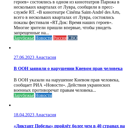
героев» состоялись в одном из кинотеатров Парижа в
нескольких кварталах от Лувра, сообщили в пресс-
службе RT. «В кинотеатре Cinéma Saint-André des Arts,
всего в нескольких кварталах от Лувра, состоялись
показы фестиваля «RT.Док: Время наших героев».
Многие зрители пришли впервые, чтобы увидеть
запрещенные на...
Зарубежье
Новости
Россия
СВО
27.06.2023
Анастасия
В ООН заявили о нарушении Киевом прав человека
В ООН указали на нарушение Киевом прав человека,
сообщает РИА «Новости». Действия украинских
военных противоречат правам человека...
Зарубежье
Новости
18.04.2023
Анастасия
«Диктант Победы» пройдёт более чем в 40 странах на