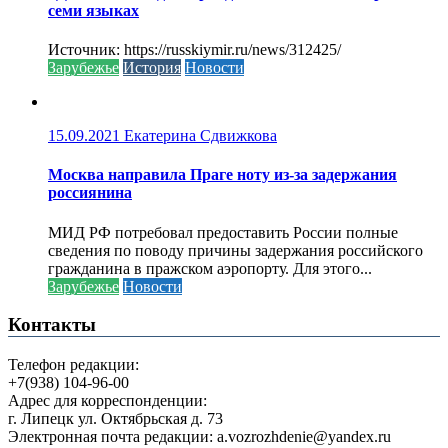
семи языках
Источник: https://russkiymir.ru/news/312425/
Зарубежье
История
Новости
15.09.2021
Екатерина Сдвижкова
Москва направила Праге ноту из-за задержания
россиянина
МИД РФ потребовал предоставить России полные
сведения по поводу причины задержания российского
гражданина в пражском аэропорту. Для этого...
Зарубежье
Новости
Контакты
Телефон редакции:
+7(938) 104-96-00
Адрес для корреспонденции:
г. Липецк ул. Октябрьская д. 73
Электронная почта редакции: a.vozrozhdenie@yandex.ru