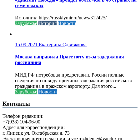
семи языках
Источник: https://russkiymir.ru/news/312425/
Зарубежье
История
Новости
15.09.2021
Екатерина Сдвижкова
Москва направила Праге ноту из-за задержания
россиянина
МИД РФ потребовал предоставить России полные
сведения по поводу причины задержания российского
гражданина в пражском аэропорту. Для этого...
Зарубежье
Новости
Контакты
Телефон редакции:
+7(938) 104-96-00
Адрес для корреспонденции:
г. Липецк ул. Октябрьская д. 73
Электронная почта редакции: a.vozrozhdenie@yandex.ru