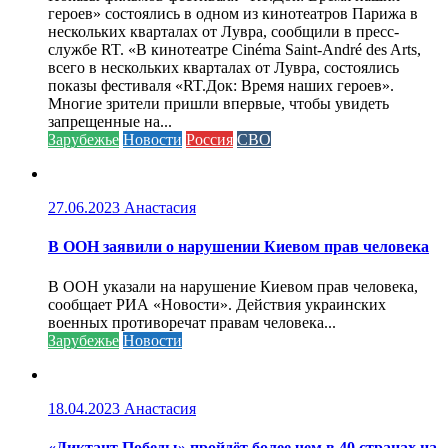
героев» состоялись в одном из кинотеатров Парижа в
нескольких кварталах от Лувра, сообщили в пресс-
службе RT. «В кинотеатре Cinéma Saint-André des Arts,
всего в нескольких кварталах от Лувра, состоялись
показы фестиваля «RT.Док: Время наших героев».
Многие зрители пришли впервые, чтобы увидеть
запрещенные на...
Зарубежье
Новости
Россия
СВО
27.06.2023
Анастасия
В ООН заявили о нарушении Киевом прав человека
В ООН указали на нарушение Киевом прав человека,
сообщает РИА «Новости». Действия украинских
военных противоречат правам человека...
Зарубежье
Новости
18.04.2023
Анастасия
«Диктант Победы» пройдёт более чем в 40 странах на