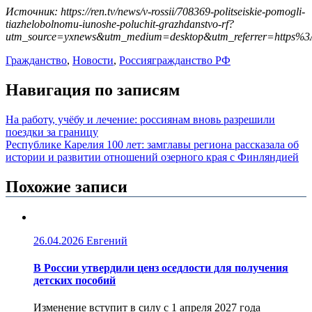
Источник: https://ren.tv/news/v-rossii/708369-politseiskie-pomogli-
tiazhelobolnomu-iunoshe-poluchit-grazhdanstvo-rf?
utm_source=yxnews&utm_medium=desktop&utm_referrer=https
Гражданство
,
Новости
,
Россия
гражданство РФ
Навигация по записям
На работу, учёбу и лечение: россиянам вновь разрешили
поездки за границу
Республике Карелия 100 лет: замглавы региона рассказала об
истории и развитии отношений озерного края с Финляндией
Похожие записи
26.04.2026
Евгений
В России утвердили ценз оседлости для получения
детских пособий
Изменение вступит в силу с 1 апреля 2027 года