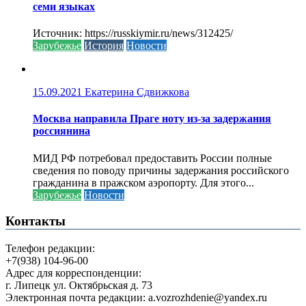
семи языках
Источник: https://russkiymir.ru/news/312425/
Зарубежье
История
Новости
15.09.2021
Екатерина Сдвижкова
Москва направила Праге ноту из-за задержания
россиянина
МИД РФ потребовал предоставить России полные
сведения по поводу причины задержания российского
гражданина в пражском аэропорту. Для этого...
Зарубежье
Новости
Контакты
Телефон редакции:
+7(938) 104-96-00
Адрес для корреспонденции:
г. Липецк ул. Октябрьская д. 73
Электронная почта редакции: a.vozrozhdenie@yandex.ru