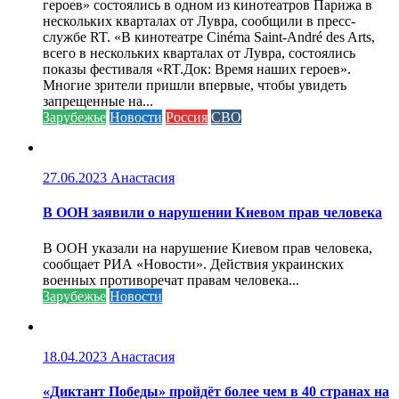
героев» состоялись в одном из кинотеатров Парижа в
нескольких кварталах от Лувра, сообщили в пресс-
службе RT. «В кинотеатре Cinéma Saint-André des Arts,
всего в нескольких кварталах от Лувра, состоялись
показы фестиваля «RT.Док: Время наших героев».
Многие зрители пришли впервые, чтобы увидеть
запрещенные на...
Зарубежье
Новости
Россия
СВО
27.06.2023
Анастасия
В ООН заявили о нарушении Киевом прав человека
В ООН указали на нарушение Киевом прав человека,
сообщает РИА «Новости». Действия украинских
военных противоречат правам человека...
Зарубежье
Новости
18.04.2023
Анастасия
«Диктант Победы» пройдёт более чем в 40 странах на