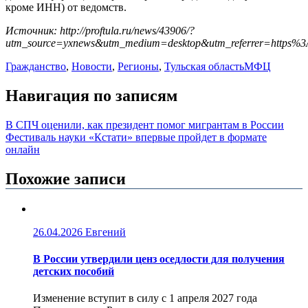
кроме ИНН) от ведомств.
Источник: http://proftula.ru/news/43906/?
utm_source=yxnews&utm_medium=desktop&utm_referrer=https
Гражданство
,
Новости
,
Регионы
,
Тульская область
МФЦ
Навигация по записям
В СПЧ оценили, как президент помог мигрантам в России
Фестиваль науки «Кстати» впервые пройдет в формате
онлайн
Похожие записи
26.04.2026
Евгений
В России утвердили ценз оседлости для получения
детских пособий
Изменение вступит в силу с 1 апреля 2027 года