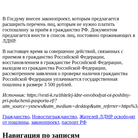
В Госдуму внесен законопроект, которым предлагается
расширить перечень лиц, которым не нужно платить
госпошлину за приём в гражданство РФ. Документом
предлагается внести в список лиц, постоянно проживающих в
ЛДНР.
В настоящее время за совершение действий, связанных с
приемом в гражданство Российской Федерации,
восстановлением в гражданстве Российской Федерации,
выходом из гражданства Российской Федерации,
рассмотрением заявления о проверке наличия гражданства
Российской Федерации уплачивается государственная
пошлина в размере 3 500 рублей.
Источник: https://vesti-k.ru/zhitelej-ldnr-osvobodyat-ot-poshliny-
pri-poluchenii-pasporta-rf/?
utm_source=yxnews&utm_medium=desktop&utm_referrer=https
Гражданство
,
Новости
гражданство
,
Жителей ЛДНР освободят
от пошлины
,
законопроект
,
паспорт РФ
Навигация по записям