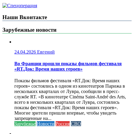
Наши Вконтакте
Зарубежные новости
24.04.2026
Евгений
Во Франции прошли показы фильмов фестиваля
«RT.Док: Время наших героев»
Показы фильмов фестиваля «RT.Док: Время наших
героев» состоялись в одном из кинотеатров Парижа в
нескольких кварталах от Лувра, сообщили в пресс-
службе RT. «В кинотеатре Cinéma Saint-André des Arts,
всего в нескольких кварталах от Лувра, состоялись
показы фестиваля «RT.Док: Время наших героев».
Многие зрители пришли впервые, чтобы увидеть
запрещенные на...
Зарубежье
Новости
Россия
СВО