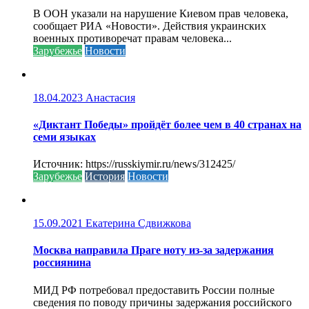
В ООН указали на нарушение Киевом прав человека,
сообщает РИА «Новости». Действия украинских
военных противоречат правам человека...
Зарубежье
Новости
18.04.2023
Анастасия
«Диктант Победы» пройдёт более чем в 40 странах на
семи языках
Источник: https://russkiymir.ru/news/312425/
Зарубежье
История
Новости
15.09.2021
Екатерина Сдвижкова
Москва направила Праге ноту из-за задержания
россиянина
МИД РФ потребовал предоставить России полные
сведения по поводу причины задержания российского